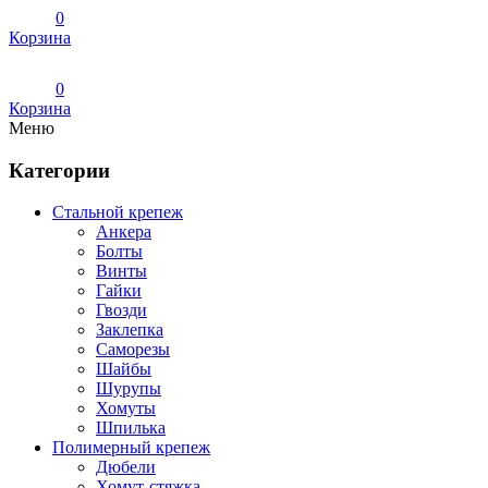
0
Корзина
0
Корзина
Меню
Категории
Стальной крепеж
Анкера
Болты
Винты
Гайки
Гвозди
Заклепка
Саморезы
Шайбы
Шурупы
Хомуты
Шпилька
Полимерный крепеж
Дюбели
Хомут-стяжка