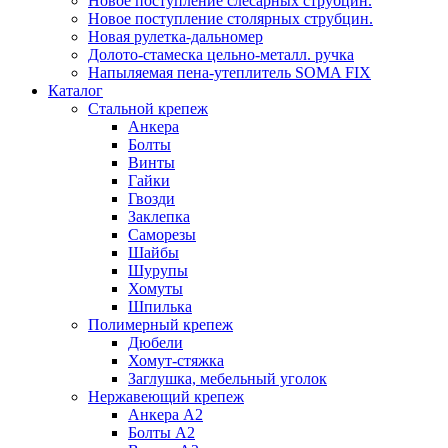
Новое поступление слесарных струбцин.
Новое поступление столярных струбцин.
Новая рулетка-дальномер
Долото-стамеска цельно-металл. ручка
Напыляемая пена-утеплитель SOMA FIX
Каталог
Стальной крепеж
Анкера
Болты
Винты
Гайки
Гвозди
Заклепка
Саморезы
Шайбы
Шурупы
Хомуты
Шпилька
Полимерный крепеж
Дюбели
Хомут-стяжка
Заглушка, мебельный уголок
Нержавеющий крепеж
Анкера А2
Болты А2