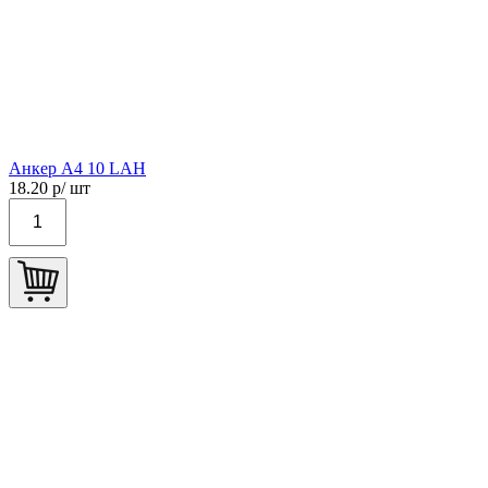
Анкер А4 10 LAН
18.20
р/ шт