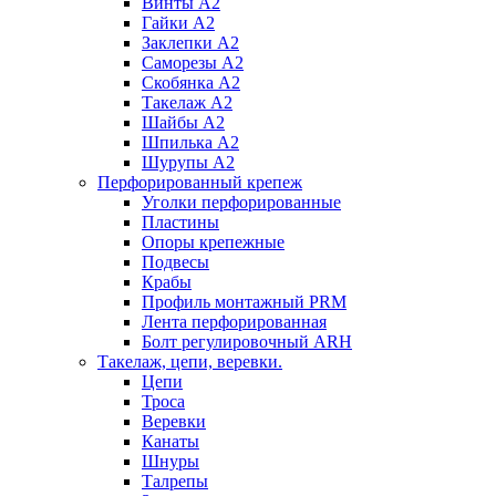
Винты А2
Гайки А2
Заклепки А2
Саморезы А2
Скобянка А2
Такелаж А2
Шайбы А2
Шпилька А2
Шурупы А2
Перфорированный крепеж
Уголки перфорированные
Пластины
Опоры крепежные
Подвесы
Крабы
Профиль монтажный PRM
Лента перфорированная
Болт регулировочный ARH
Такелаж, цепи, веревки.
Цепи
Троса
Веревки
Канаты
Шнуры
Талрепы