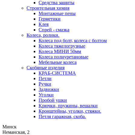
Средства защиты
Строительная химия
Монтажные пены
Герметики
Клея
Спрей - смазка
Колеса, ролики.
Колеса под болт, колеса с болтом
Колеса тяжелогрузные
Колеса МИНИ 50мм
Колеса полиуретановые
Мебельные колеса
Скобяные изделия
КРАБ-СИСТЕМА
Петли
Ручки
Задвижки
Уголки
Пробой ушки
Kрючки, пружины, вешалки
Кронштейны, уголки, стяжки.
Петля гаражная, скоба.
Минск
Неманская, 2