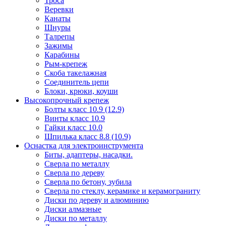
Троса
Веревки
Канаты
Шнуры
Талрепы
Зажимы
Карабины
Рым-крепеж
Скоба такелажная
Соединитель цепи
Блоки, крюки, коуши
Высокопрочный крепеж
Болты класс 10.9 (12.9)
Винты класс 10.9
Гайки класс 10.0
Шпилька класс 8.8 (10.9)
Оснастка для электроинструмента
Биты, адаптеры, насадки.
Сверла по металлу
Сверла по дереву
Сверла по бетону, зубила
Сверла по стеклу, керамике и керамограниту
Диски по дереву и алюминию
Диски алмазные
Диски по металлу