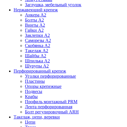
Заглушка, мебельный уголок
Нержавеющий крепеж
Анкера А2
Болты А2
Винты А2
Гайки А2
Заклепки А2
Саморезы А2
Скобянка А2
Такелаж А2
Шайбы А2
Шпилька А2
Шурупы А2
Перфорированный крепеж
Уголки перфорированные
Пластины
Опоры крепежные
Подвесы
Крабы
Профиль монтажный PRM
Лента перфорированная
Болт регулировочный ARH
Такелаж, цепи, веревки
Цепи