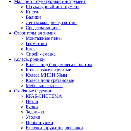
Малярно-штукатурный инструмент
Штукатурный инструмент
Кисти
Валики
Ленты малярные, скотчи.
Средства защиты
Строительная химия
Монтажные пены
Герметики
Клея
Спрей - смазка
Колеса, ролики
Колеса под болт, колеса с болтом
Колеса тяжелогрузные
Колеса МИНИ 50мм
Колеса полиуретановые
Мебельные колеса
Скобяные изделия
КРАБ-СИСТЕМА
Петли
Ручки
Задвижки
Уголки
Пробой ушки
Kрючки, пружины, вешалки