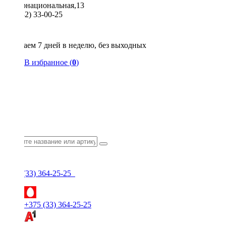
Интернациональная,13
8 (0232) 33-00-25
Общество с ограниченной ответственностью "КрепИнст"
Юридический адрес: 246022, г. Гомель, ул. Кирова, 35-9. УНП 490864231
Номер государственной регистрации в Торговом реестре РБ 528026 от 02.02.2022г.
Работаем 7 дней в неделю, без выходных
В избранное (
0
)
+375 (33) 364-25-25
+375 (33) 364-25-25