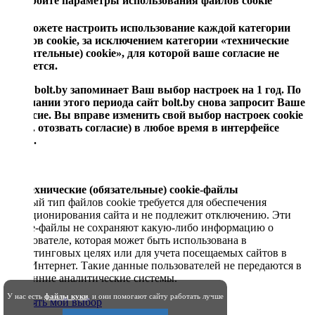
Настройте параметры использования файлов cookie
Вы можете настроить использование каждой категории
файлов cookie, за исключением категории «технические
(обязательные) cookie», для которой ваше согласие не
требуется.
Сайт bolt.by запоминает Ваш выбор настроек на 1 год. По
окончании этого периода сайт bolt.by снова запросит Ваше
согласие. Вы вправе изменить свой выбор настроек cookie
(в т.ч. отозвать согласие) в любое время в интерфейсе
сайта.
Технические (обязательные) cookie-файлы
Данный тип файлов cookie требуется для обеспечения
функционирования сайта и не подлежит отключению. Эти
сookie-файлы не сохраняют какую-либо информацию о
пользователе, которая может быть использована в
маркетинговых целях или для учета посещаемых сайтов в
сети Интернет. Такие данные пользователей не передаются в
сторонние аналитические системы.
У нас есть
файлы куки
, и они помогают сайту работать лучше
Принять мой выбор