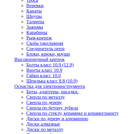
Троса
Веревки
Канаты
Шнуры
Талрепы
Зажимы
Карабины
Рым-крепеж
Скоба такелажная
Соединитель цепи
Блоки, крюки, коуши
Высокопрочный крепеж
Болты класс 10.9 (12.9)
Винты класс 10.9
Гайки класс 10.0
Шпилька класс 8.8 (10.9)
Оснастка для электроинструмента
Биты, адаптеры, насадки.
Сверла по металлу
Сверла по дереву
Сверла по бетону, зубила
Сверла по стеклу, керамике и керамограниту
Диски по дереву и алюминию
Диски алмазные
Диски по металлу