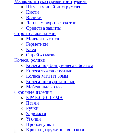
Малярно-штукатурный инструмент
Штукатурный инструмент
Кисти
Валики
Ленты малярные, скотчи.
Средства защиты
Строительная химия
Монтажные пены
Герметики
Клея
Спрей - смазка
Колеса, ролики
Колеса под болт, колеса с болтом
Колеса тяжелогрузные
Колеса МИНИ 50мм
Колеса полиуретановые
Мебельные колеса
Скобяные изделия
КРАБ-СИСТЕМА
Петли
Ручки
Задвижки
Уголки
Пробой ушки
Kрючки, пружины, вешалки