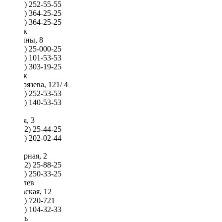
8 (017) 252-55-55
8 (029) 364-25-25
8 (033) 364-25-25
Минск
Скорины, 8
8 (017) 25-000-25
8 (029) 101-53-53
8 (017) 303-19-25
Минск
Тимирязева, 121/ 4
8 (017) 252-53-53
8 (029) 140-53-53
Брест
Гоголя, 3
8 (0162) 25-44-25
8 (029) 202-02-44
Брест
Карьерная, 2
8 (0162) 25-88-25
8 (029) 250-33-25
Могилев
Быховская, 12
8 (222) 720-721
8 (029) 104-32-33
Гомель