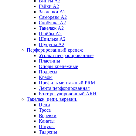
Винты А2
Гайки А2
Заклепки А2
Саморезы А2
Скобянка А2
Такелаж А2
Шайбы А2
Шпилька А2
Шурупы А2
Перфорированный крепеж
Уголки перфорированные
Пластины
Опоры крепежные
Подвесы
Крабы
Профиль монтажный PRM
Лента перфорированная
Болт регулировочный ARH
Такелаж, цепи, веревки.
Цепи
Троса
Веревки
Канаты
Шнуры
Талрепы