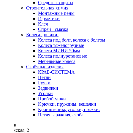
Средства защиты
Строительная химия
Монтажные пены
Герметики
Клея
Спрей - смазка
Колеса, ролики.
Колеса под болт, колеса с болтом
Колеса тяжелогрузные
Колеса МИНИ 50мм
Колеса полиуретановые
Мебельные колеса
Скобяные изделия
КРАБ-СИСТЕМА
Петли
Ручки
Задвижки
Уголки
Пробой ушки
Kрючки, пружины, вешалки
Кронштейны, уголки, стяжки.
Петля гаражная, скоба.
Минск
Неманская, 2