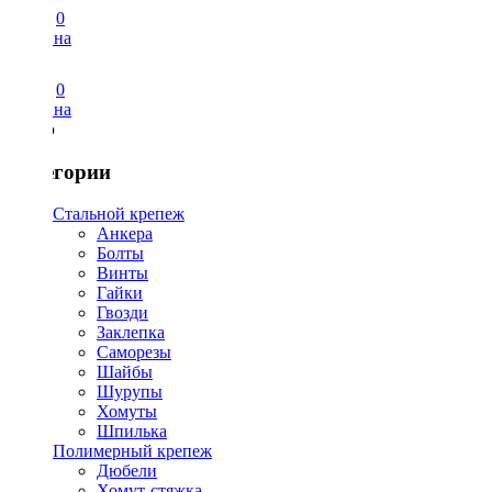
0
Корзина
0
Корзина
Меню
Категории
Стальной крепеж
Анкера
Болты
Винты
Гайки
Гвозди
Заклепка
Саморезы
Шайбы
Шурупы
Хомуты
Шпилька
Полимерный крепеж
Дюбели
Хомут-стяжка