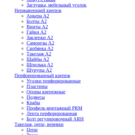
Заглушка, мебельный уголок
Нержавеющий крепеж
Анкера А2
Болты А2
Винты А2
Гайки А2
Заклепки А2
Саморезы А2
Скобянка А2
Такелаж А2
Шайбы А2
Шпилька А2
Шурупы А2
Перфорированный крепеж
Уголки перфорированные
Пластины
Опоры крепежные
Подвесы
Крабы
Профиль монтажный PRM
Лента перфорированная
Болт регулировочный ARH
Такелаж, цепи, веревки
Цепи