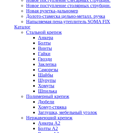
Новое поступление слесарных струбцин.
Новое поступление столярных струбцин.
Новая рулетка-дальномер
Долото-стамеска цельно-металл. ручка
Напыляемая пена-утеплитель SOMA FIX
Каталог
Стальной крепеж
Анкера
Болты
Винты
Гайки
Гвозди
Заклепка
Саморезы
Шайбы
Шурупы
Хомуты
Шпилька
Полимерный крепеж
Дюбели
Хомут-стяжка
Заглушка, мебельный уголок
Нержавеющий крепеж
Анкера А2
Болты А2