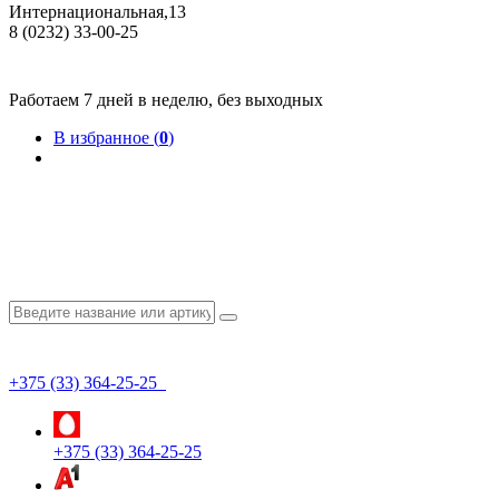
Интернациональная,13
8 (0232) 33-00-25
Общество с ограниченной ответственностью "КрепИнст"
Юридический адрес: 246022, г. Гомель, ул. Кирова, 35-9. УНП 490864231
Номер государственной регистрации в Торговом реестре РБ 528026 от 02.02.2022г.
Работаем 7 дней в неделю, без выходных
В избранное (
0
)
+375 (33) 364-25-25
+375 (33) 364-25-25