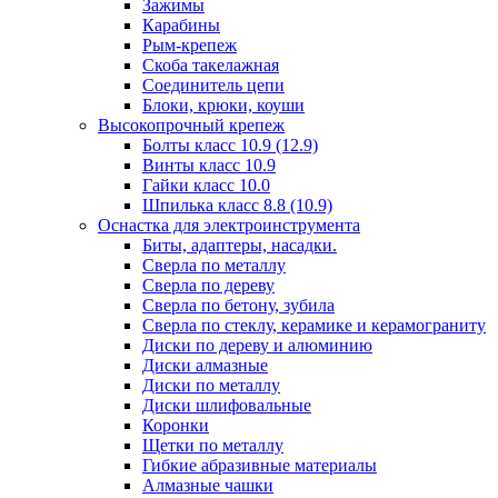
Зажимы
Карабины
Рым-крепеж
Скоба такелажная
Соединитель цепи
Блоки, крюки, коуши
Высокопрочный крепеж
Болты класс 10.9 (12.9)
Винты класс 10.9
Гайки класс 10.0
Шпилька класс 8.8 (10.9)
Оснастка для электроинструмента
Биты, адаптеры, насадки.
Сверла по металлу
Сверла по дереву
Сверла по бетону, зубила
Сверла по стеклу, керамике и керамограниту
Диски по дереву и алюминию
Диски алмазные
Диски по металлу
Диски шлифовальные
Коронки
Щетки по металлу
Гибкие абразивные материалы
Алмазные чашки