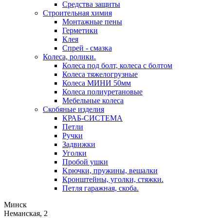
Средства защиты
Строительная химия
Монтажные пены
Герметики
Клея
Спрей - смазка
Колеса, ролики.
Колеса под болт, колеса с болтом
Колеса тяжелогрузные
Колеса МИНИ 50мм
Колеса полиуретановые
Мебельные колеса
Скобяные изделия
КРАБ-СИСТЕМА
Петли
Ручки
Задвижки
Уголки
Пробой ушки
Kрючки, пружины, вешалки
Кронштейны, уголки, стяжки.
Петля гаражная, скоба.
Минск
Неманская, 2