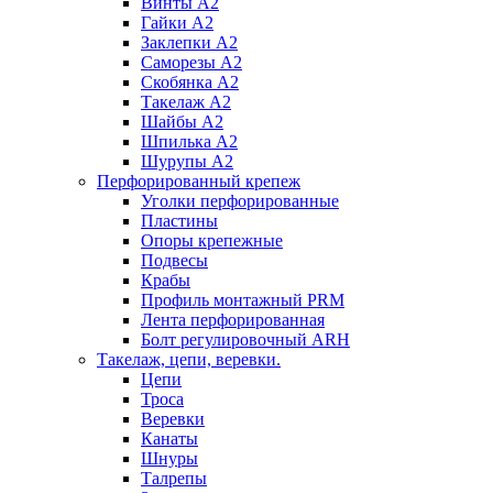
Винты А2
Гайки А2
Заклепки А2
Саморезы А2
Скобянка А2
Такелаж А2
Шайбы А2
Шпилька А2
Шурупы А2
Перфорированный крепеж
Уголки перфорированные
Пластины
Опоры крепежные
Подвесы
Крабы
Профиль монтажный PRM
Лента перфорированная
Болт регулировочный ARH
Такелаж, цепи, веревки.
Цепи
Троса
Веревки
Канаты
Шнуры
Талрепы