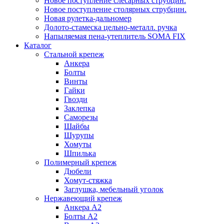
Новое поступление слесарных струбцин.
Новое поступление столярных струбцин.
Новая рулетка-дальномер
Долото-стамеска цельно-металл. ручка
Напыляемая пена-утеплитель SOMA FIX
Каталог
Стальной крепеж
Анкера
Болты
Винты
Гайки
Гвозди
Заклепка
Саморезы
Шайбы
Шурупы
Хомуты
Шпилька
Полимерный крепеж
Дюбели
Хомут-стяжка
Заглушка, мебельный уголок
Нержавеющий крепеж
Анкера А2
Болты А2