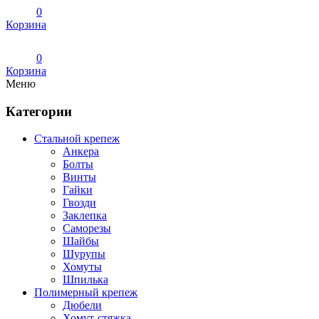
0
Корзина
0
Корзина
Меню
Категории
Стальной крепеж
Анкера
Болты
Винты
Гайки
Гвозди
Заклепка
Саморезы
Шайбы
Шурупы
Хомуты
Шпилька
Полимерный крепеж
Дюбели
Хомут-стяжка