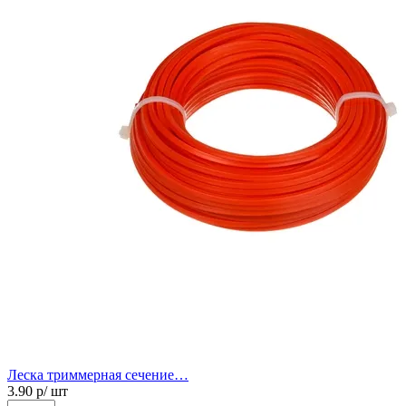
Леска триммерная сечение…
3.90
р/ шт