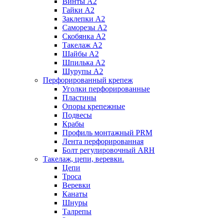
Винты А2
Гайки А2
Заклепки А2
Саморезы А2
Скобянка А2
Такелаж А2
Шайбы А2
Шпилька А2
Шурупы А2
Перфорированный крепеж
Уголки перфорированные
Пластины
Опоры крепежные
Подвесы
Крабы
Профиль монтажный PRM
Лента перфорированная
Болт регулировочный ARH
Такелаж, цепи, веревки.
Цепи
Троса
Веревки
Канаты
Шнуры
Талрепы