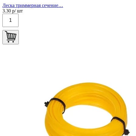
Леска триммерная сечение…
3.30
р/ шт