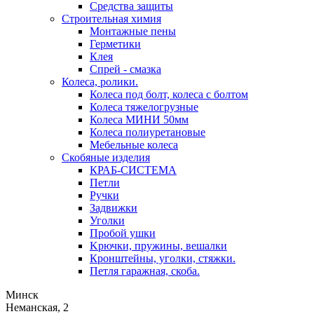
Средства защиты
Строительная химия
Монтажные пены
Герметики
Клея
Спрей - смазка
Колеса, ролики.
Колеса под болт, колеса с болтом
Колеса тяжелогрузные
Колеса МИНИ 50мм
Колеса полиуретановые
Мебельные колеса
Скобяные изделия
КРАБ-СИСТЕМА
Петли
Ручки
Задвижки
Уголки
Пробой ушки
Kрючки, пружины, вешалки
Кронштейны, уголки, стяжки.
Петля гаражная, скоба.
Минск
Неманская, 2