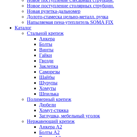
Новое поступление слесарных струбцин.
Новое поступление столярных струбцин.
Новая рулетка-дальномер
Долото-стамеска цельно-металл. ручка
Напыляемая пена-утеплитель SOMA FIX
Каталог
Стальной крепеж
Анкера
Болты
Винты
Гайки
Гвозди
Заклепка
Саморезы
Шайбы
Шурупы
Хомуты
Шпилька
Полимерный крепеж
Дюбели
Хомут-стяжка
Заглушка, мебельный уголок
Нержавеющий крепеж
Анкера А2
Болты А2