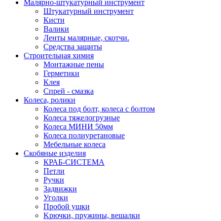
Малярно-штукатурный инструмент
Штукатурный инструмент
Кисти
Валики
Ленты малярные, скотчи.
Средства защиты
Строительная химия
Монтажные пены
Герметики
Клея
Спрей - смазка
Колеса, ролики
Колеса под болт, колеса с болтом
Колеса тяжелогрузные
Колеса МИНИ 50мм
Колеса полиуретановые
Мебельные колеса
Скобяные изделия
КРАБ-СИСТЕМА
Петли
Ручки
Задвижки
Уголки
Пробой ушки
Kрючки, пружины, вешалки