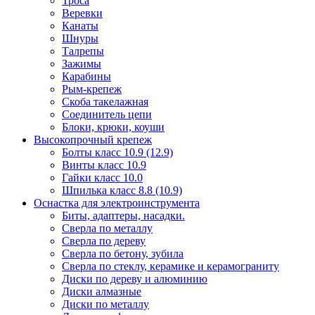
Троса
Веревки
Канаты
Шнуры
Талрепы
Зажимы
Карабины
Рым-крепеж
Скоба такелажная
Соединитель цепи
Блоки, крюки, коуши
Высокопрочный крепеж
Болты класс 10.9 (12.9)
Винты класс 10.9
Гайки класс 10.0
Шпилька класс 8.8 (10.9)
Оснастка для электроинструмента
Биты, адаптеры, насадки.
Сверла по металлу
Сверла по дереву
Сверла по бетону, зубила
Сверла по стеклу, керамике и керамограниту
Диски по дереву и алюминию
Диски алмазные
Диски по металлу