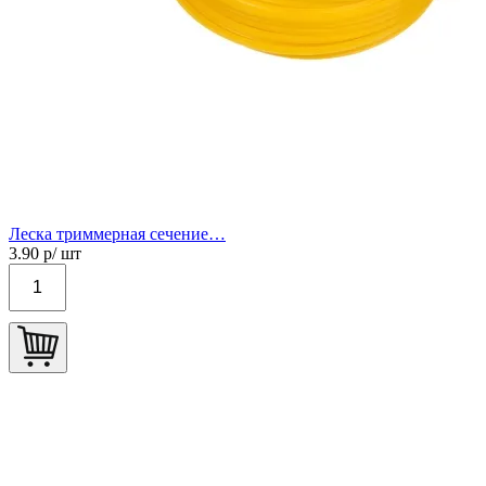
Леска триммерная сечение…
3.90
р/ шт