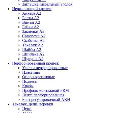
Заглушка, мебельный уголок
Нержавеющий крепеж
Анкера А2
Болты А2
Винты А2
Гайки А2
Заклепки А2
Саморезы А2
Скобянка А2
Такелаж А2
Шайбы А2
Шпилька А2
Шурупы А2
Перфорированный крепеж
Уголки перфорированные
Пластины
Опоры крепежные
Подвесы
Крабы
Профиль монтажный PRM
Лента перфорированная
Болт регулировочный ARH
Такелаж, цепи, веревки
Цепи