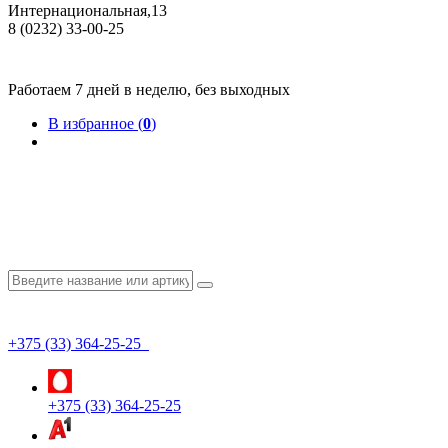
Интернациональная,13
8 (0232) 33-00-25
Общество с ограниченной ответственностью "КрепИнст"
Юридический адрес: 246022, г. Гомель, ул. Кирова, 35-9. УНП 490864231
Номер государственной регистрации в Торговом реестре РБ 528026 от 02.02.2022г.
Работаем 7 дней в неделю, без выходных
В избранное (
0
)
+375 (33) 364-25-25
+375 (33) 364-25-25