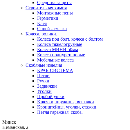
Средства защиты
Строительная химия
Монтажные пены
Герметики
Клея
Спрей - смазка
Колеса, ролики.
Колеса под болт, колеса с болтом
Колеса тяжелогрузные
Колеса МИНИ 50мм
Колеса полиуретановые
Мебельные колеса
Скобяные изделия
КРАБ-СИСТЕМА
Петли
Ручки
Задвижки
Уголки
Пробой ушки
Kрючки, пружины, вешалки
Кронштейны, уголки, стяжки.
Петля гаражная, скоба.
Минск
Неманская, 2