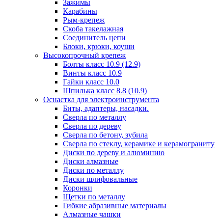
Зажимы
Карабины
Рым-крепеж
Скоба такелажная
Соединитель цепи
Блоки, крюки, коуши
Высокопрочный крепеж
Болты класс 10.9 (12.9)
Винты класс 10.9
Гайки класс 10.0
Шпилька класс 8.8 (10.9)
Оснастка для электроинструмента
Биты, адаптеры, насадки.
Сверла по металлу
Сверла по дереву
Сверла по бетону, зубила
Сверла по стеклу, керамике и керамограниту
Диски по дереву и алюминию
Диски алмазные
Диски по металлу
Диски шлифовальные
Коронки
Щетки по металлу
Гибкие абразивные материалы
Алмазные чашки