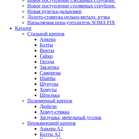
Новое поступление слесарных струбцин.
Новое поступление столярных струбцин.
Новая рулетка-дальномер
Долото-стамеска цельно-металл. ручка
Напыляемая пена-утеплитель SOMA FIX
Каталог
Стальной крепеж
Анкера
Болты
Винты
Гайки
Гвозди
Заклепка
Саморезы
Шайбы
Шурупы
Хомуты
Шпилька
Полимерный крепеж
Дюбели
Хомут-стяжка
Заглушка, мебельный уголок
Нержавеющий крепеж
Анкера А2
Болты А2