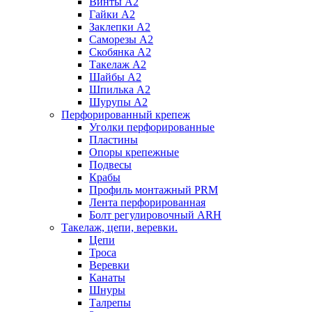
Винты А2
Гайки А2
Заклепки А2
Саморезы А2
Скобянка А2
Такелаж А2
Шайбы А2
Шпилька А2
Шурупы А2
Перфорированный крепеж
Уголки перфорированные
Пластины
Опоры крепежные
Подвесы
Крабы
Профиль монтажный PRM
Лента перфорированная
Болт регулировочный ARH
Такелаж, цепи, веревки.
Цепи
Троса
Веревки
Канаты
Шнуры
Талрепы