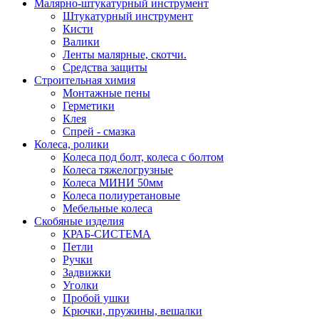
Малярно-штукатурный инструмент
Штукатурный инструмент
Кисти
Валики
Ленты малярные, скотчи.
Средства защиты
Строительная химия
Монтажные пены
Герметики
Клея
Спрей - смазка
Колеса, ролики
Колеса под болт, колеса с болтом
Колеса тяжелогрузные
Колеса МИНИ 50мм
Колеса полиуретановые
Мебельные колеса
Скобяные изделия
КРАБ-СИСТЕМА
Петли
Ручки
Задвижки
Уголки
Пробой ушки
Kрючки, пружины, вешалки