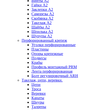
Винты А2
Гайки А2
Заклепки А2
Саморезы А2
Скобянка А2
Такелаж А2
Шайбы А2
Шпилька А2
Шурупы А2
Перфорированный крепеж
Уголки перфорированные
Пластины
Опоры крепежные
Подвесы
Крабы
Профиль монтажный PRM
Лента перфорированная
Болт регулировочный ARH
Такелаж, цепи, веревки.
Цепи
Троса
Веревки
Канаты
Шнуры
Талрепы