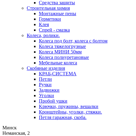
Средства защиты
Строительная химия
Монтажные пены
Герметики
Клея
Спрей - смазка
Колеса, ролики.
Колеса под болт, колеса с болтом
Колеса тяжелогрузные
Колеса МИНИ 50мм
Колеса полиуретановые
Мебельные колеса
Скобяные изделия
КРАБ-СИСТЕМА
Петли
Ручки
Задвижки
Уголки
Пробой ушки
Kрючки, пружины, вешалки
Кронштейны, уголки, стяжки.
Петля гаражная, скоба.
Минск
Неманская, 2