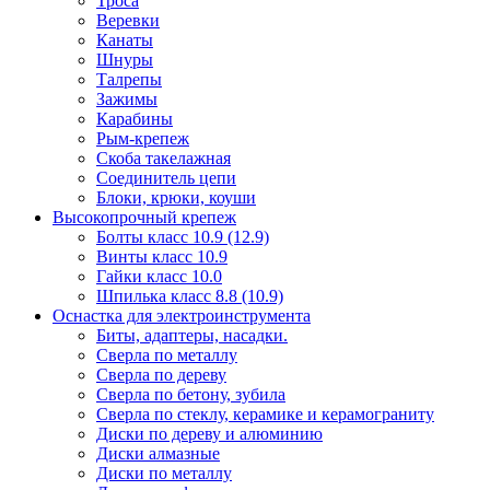
Троса
Веревки
Канаты
Шнуры
Талрепы
Зажимы
Карабины
Рым-крепеж
Скоба такелажная
Соединитель цепи
Блоки, крюки, коуши
Высокопрочный крепеж
Болты класс 10.9 (12.9)
Винты класс 10.9
Гайки класс 10.0
Шпилька класс 8.8 (10.9)
Оснастка для электроинструмента
Биты, адаптеры, насадки.
Сверла по металлу
Сверла по дереву
Сверла по бетону, зубила
Сверла по стеклу, керамике и керамограниту
Диски по дереву и алюминию
Диски алмазные
Диски по металлу