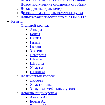
Новое поступление слесарных струбцин.
Новое поступление столярных струбцин.
Новая рулетка-дальномер
Долото-стамеска цельно-металл. ручка
Напыляемая пена-утеплитель SOMA FIX
Каталог
Стальной крепеж
Анкера
Болты
Винты
Гайки
Гвозди
Заклепка
Саморезы
Шайбы
Шурупы
Хомуты
Шпилька
Полимерный крепеж
Дюбели
Хомут-стяжка
Заглушка, мебельный уголок
Нержавеющий крепеж
Анкера А2
Болты А2