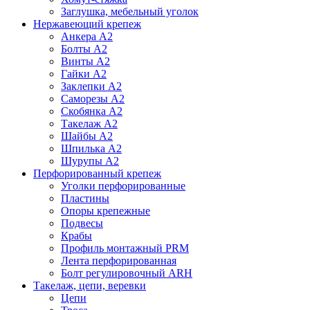
Заглушка, мебельный уголок
Нержавеющий крепеж
Анкера А2
Болты А2
Винты А2
Гайки А2
Заклепки А2
Саморезы А2
Скобянка А2
Такелаж А2
Шайбы А2
Шпилька А2
Шурупы А2
Перфорированный крепеж
Уголки перфорированные
Пластины
Опоры крепежные
Подвесы
Крабы
Профиль монтажный PRM
Лента перфорированная
Болт регулировочный ARH
Такелаж, цепи, веревки
Цепи