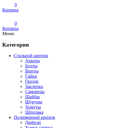
0
Корзина
0
Корзина
Меню
Категории
Стальной крепеж
Анкера
Болты
Винты
Гайки
Гвозди
Заклепка
Саморезы
Шайбы
Шурупы
Хомуты
Шпилька
Полимерный крепеж
Дюбели
Хомут-стяжка