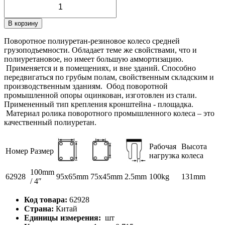
В корзину
Поворотное полиуретан-резиновое колесо средней
грузоподъемности. Обладает теме же свойствами, что и
полиуретановое, но имеет большую аммортизацию.
Применяется и в помещениях, и вне зданий. Способно
передвигаться по грубым полам, свойственным складским и
производственным зданиям. Обод поворотной
промышленной опоры оцинкован, изготовлен из стали.
Примененный тип крепления кронштейна - площадка.
Материал ролика поворотного промышленного колеса – это
качественный полиуретан.
Рабочая
Высота
Номер
Размер
нагрузка
колеса
100mm
62928
95x65mm
75x45mm
2.5mm
100kg
131mm
/ 4″
Код товара:
62928
Страна:
Китай
Единицы измерения:
шт