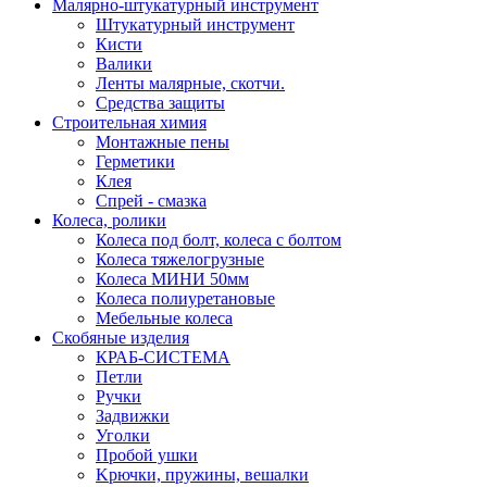
Малярно-штукатурный инструмент
Штукатурный инструмент
Кисти
Валики
Ленты малярные, скотчи.
Средства защиты
Строительная химия
Монтажные пены
Герметики
Клея
Спрей - смазка
Колеса, ролики
Колеса под болт, колеса с болтом
Колеса тяжелогрузные
Колеса МИНИ 50мм
Колеса полиуретановые
Мебельные колеса
Скобяные изделия
КРАБ-СИСТЕМА
Петли
Ручки
Задвижки
Уголки
Пробой ушки
Kрючки, пружины, вешалки