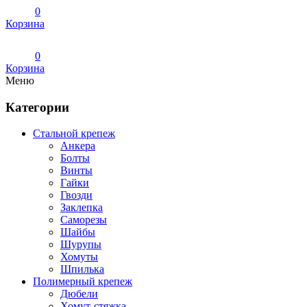
0
Корзина
0
Корзина
Меню
Категории
Стальной крепеж
Анкера
Болты
Винты
Гайки
Гвозди
Заклепка
Саморезы
Шайбы
Шурупы
Хомуты
Шпилька
Полимерный крепеж
Дюбели
Хомут-стяжка