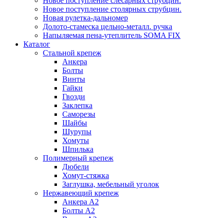
Новое поступление слесарных струбцин.
Новое поступление столярных струбцин.
Новая рулетка-дальномер
Долото-стамеска цельно-металл. ручка
Напыляемая пена-утеплитель SOMA FIX
Каталог
Стальной крепеж
Анкера
Болты
Винты
Гайки
Гвозди
Заклепка
Саморезы
Шайбы
Шурупы
Хомуты
Шпилька
Полимерный крепеж
Дюбели
Хомут-стяжка
Заглушка, мебельный уголок
Нержавеющий крепеж
Анкера А2
Болты А2