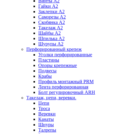
Винты А2
Гайки А2
Заклепки А2
Саморезы А2
Скобянка А2
Такелаж А2
Шайбы А2
Шпилька А2
Шурупы А2
Перфорированный крепеж
Уголки перфорированные
Пластины
Опоры крепежные
Подвесы
Крабы
Профиль монтажный PRM
Лента перфорированная
Болт регулировочный ARH
Такелаж, цепи, веревки.
Цепи
Троса
Веревки
Канаты
Шнуры
Талрепы