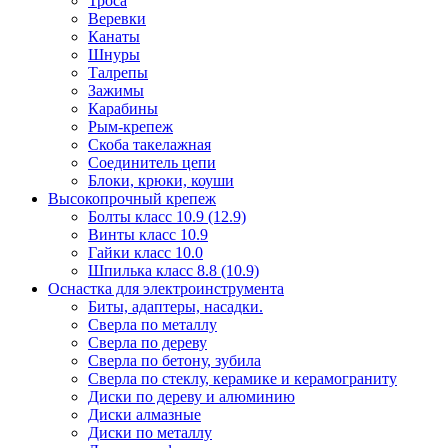
Троса
Веревки
Канаты
Шнуры
Талрепы
Зажимы
Карабины
Рым-крепеж
Скоба такелажная
Соединитель цепи
Блоки, крюки, коуши
Высокопрочный крепеж
Болты класс 10.9 (12.9)
Винты класс 10.9
Гайки класс 10.0
Шпилька класс 8.8 (10.9)
Оснастка для электроинструмента
Биты, адаптеры, насадки.
Сверла по металлу
Сверла по дереву
Сверла по бетону, зубила
Сверла по стеклу, керамике и керамограниту
Диски по дереву и алюминию
Диски алмазные
Диски по металлу