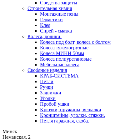
Средства защиты
Строительная химия
Монтажные пены
Герметики
Клея
Спрей - смазка
Колеса, ролики.
Колеса под болт, колеса с болтом
Колеса тяжелогрузные
Колеса МИНИ 50мм
Колеса полиуретановые
Мебельные колеса
Скобяные изделия
КРАБ-СИСТЕМА
Петли
Ручки
Задвижки
Уголки
Пробой ушки
Kрючки, пружины, вешалки
Кронштейны, уголки, стяжки.
Петля гаражная, скоба.
Минск
Неманская, 2