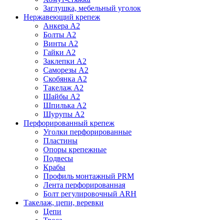
Заглушка, мебельный уголок
Нержавеющий крепеж
Анкера А2
Болты А2
Винты А2
Гайки А2
Заклепки А2
Саморезы А2
Скобянка А2
Такелаж А2
Шайбы А2
Шпилька А2
Шурупы А2
Перфорированный крепеж
Уголки перфорированные
Пластины
Опоры крепежные
Подвесы
Крабы
Профиль монтажный PRM
Лента перфорированная
Болт регулировочный ARH
Такелаж, цепи, веревки
Цепи