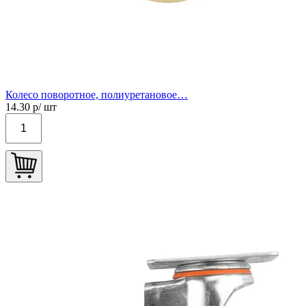
Колесо поворотное, полиуретановое…
14.30
р/ шт