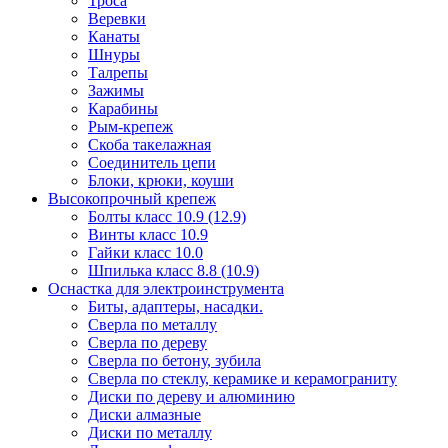
Троса
Веревки
Канаты
Шнуры
Талрепы
Зажимы
Карабины
Рым-крепеж
Скоба такелажная
Соединитель цепи
Блоки, крюки, коуши
Высокопрочный крепеж
Болты класс 10.9 (12.9)
Винты класс 10.9
Гайки класс 10.0
Шпилька класс 8.8 (10.9)
Оснастка для электроинструмента
Биты, адаптеры, насадки.
Сверла по металлу
Сверла по дереву
Сверла по бетону, зубила
Сверла по стеклу, керамике и керамограниту
Диски по дереву и алюминию
Диски алмазные
Диски по металлу