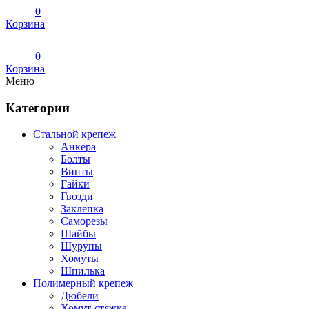
0
Корзина
0
Корзина
Меню
Категории
Стальной крепеж
Анкера
Болты
Винты
Гайки
Гвозди
Заклепка
Саморезы
Шайбы
Шурупы
Хомуты
Шпилька
Полимерный крепеж
Дюбели
Хомут-стяжка