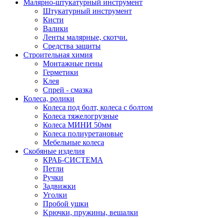
Малярно-штукатурный инструмент
Штукатурный инструмент
Кисти
Валики
Ленты малярные, скотчи.
Средства защиты
Строительная химия
Монтажные пены
Герметики
Клея
Спрей - смазка
Колеса, ролики
Колеса под болт, колеса с болтом
Колеса тяжелогрузные
Колеса МИНИ 50мм
Колеса полиуретановые
Мебельные колеса
Скобяные изделия
КРАБ-СИСТЕМА
Петли
Ручки
Задвижки
Уголки
Пробой ушки
Kрючки, пружины, вешалки