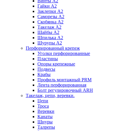
Винты А2
Гайки А2
Заклепки А2
Саморезы А2
Скобянка А2
Такелаж А2
Шайбы А2
Шпилька А2
Шурупы А2
Перфорированный крепеж
Уголки перфорированные
Пластины
Опоры крепежные
Подвесы
Крабы
Профиль монтажный PRM
Лента перфорированная
Болт регулировочный ARH
Такелаж, цепи, веревки.
Цепи
Троса
Веревки
Канаты
Шнуры
Талрепы