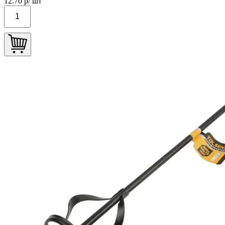
12.70
р/ шт