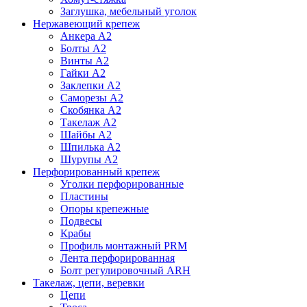
Заглушка, мебельный уголок
Нержавеющий крепеж
Анкера А2
Болты А2
Винты А2
Гайки А2
Заклепки А2
Саморезы А2
Скобянка А2
Такелаж А2
Шайбы А2
Шпилька А2
Шурупы А2
Перфорированный крепеж
Уголки перфорированные
Пластины
Опоры крепежные
Подвесы
Крабы
Профиль монтажный PRM
Лента перфорированная
Болт регулировочный ARH
Такелаж, цепи, веревки
Цепи