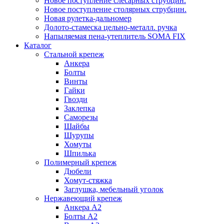
Новое поступление слесарных струбцин.
Новое поступление столярных струбцин.
Новая рулетка-дальномер
Долото-стамеска цельно-металл. ручка
Напыляемая пена-утеплитель SOMA FIX
Каталог
Стальной крепеж
Анкера
Болты
Винты
Гайки
Гвозди
Заклепка
Саморезы
Шайбы
Шурупы
Хомуты
Шпилька
Полимерный крепеж
Дюбели
Хомут-стяжка
Заглушка, мебельный уголок
Нержавеющий крепеж
Анкера А2
Болты А2