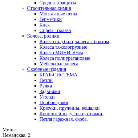
Средства защиты
Строительная химия
Монтажные пены
Герметики
Клея
Спрей - смазка
Колеса, ролики.
Колеса под болт, колеса с болтом
Колеса тяжелогрузные
Колеса МИНИ 50мм
Колеса полиуретановые
Мебельные колеса
Скобяные изделия
КРАБ-СИСТЕМА
Петли
Ручки
Задвижки
Уголки
Пробой ушки
Kрючки, пружины, вешалки
Кронштейны, уголки, стяжки.
Петля гаражная, скоба.
Минск
Неманская, 2