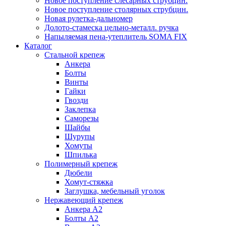
Новое поступление слесарных струбцин.
Новое поступление столярных струбцин.
Новая рулетка-дальномер
Долото-стамеска цельно-металл. ручка
Напыляемая пена-утеплитель SOMA FIX
Каталог
Стальной крепеж
Анкера
Болты
Винты
Гайки
Гвозди
Заклепка
Саморезы
Шайбы
Шурупы
Хомуты
Шпилька
Полимерный крепеж
Дюбели
Хомут-стяжка
Заглушка, мебельный уголок
Нержавеющий крепеж
Анкера А2
Болты А2