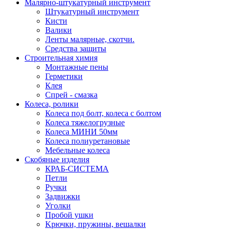
Малярно-штукатурный инструмент
Штукатурный инструмент
Кисти
Валики
Ленты малярные, скотчи.
Средства защиты
Строительная химия
Монтажные пены
Герметики
Клея
Спрей - смазка
Колеса, ролики
Колеса под болт, колеса с болтом
Колеса тяжелогрузные
Колеса МИНИ 50мм
Колеса полиуретановые
Мебельные колеса
Скобяные изделия
КРАБ-СИСТЕМА
Петли
Ручки
Задвижки
Уголки
Пробой ушки
Kрючки, пружины, вешалки