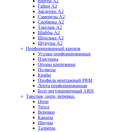
Винты А2
Гайки А2
Заклепки А2
Саморезы А2
Скобянка А2
Такелаж А2
Шайбы А2
Шпилька А2
Шурупы А2
Перфорированный крепеж
Уголки перфорированные
Пластины
Опоры крепежные
Подвесы
Крабы
Профиль монтажный PRM
Лента перфорированная
Болт регулировочный ARH
Такелаж, цепи, веревки.
Цепи
Троса
Веревки
Канаты
Шнуры
Талрепы