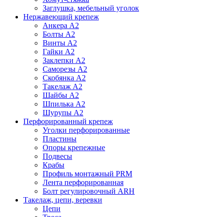
Заглушка, мебельный уголок
Нержавеющий крепеж
Анкера А2
Болты А2
Винты А2
Гайки А2
Заклепки А2
Саморезы А2
Скобянка А2
Такелаж А2
Шайбы А2
Шпилька А2
Шурупы А2
Перфорированный крепеж
Уголки перфорированные
Пластины
Опоры крепежные
Подвесы
Крабы
Профиль монтажный PRM
Лента перфорированная
Болт регулировочный ARH
Такелаж, цепи, веревки
Цепи