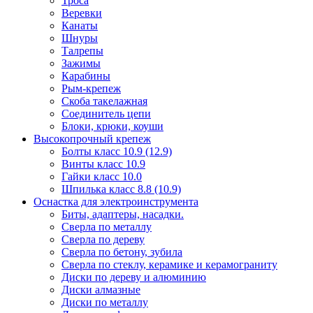
Троса
Веревки
Канаты
Шнуры
Талрепы
Зажимы
Карабины
Рым-крепеж
Скоба такелажная
Соединитель цепи
Блоки, крюки, коуши
Высокопрочный крепеж
Болты класс 10.9 (12.9)
Винты класс 10.9
Гайки класс 10.0
Шпилька класс 8.8 (10.9)
Оснастка для электроинструмента
Биты, адаптеры, насадки.
Сверла по металлу
Сверла по дереву
Сверла по бетону, зубила
Сверла по стеклу, керамике и керамограниту
Диски по дереву и алюминию
Диски алмазные
Диски по металлу