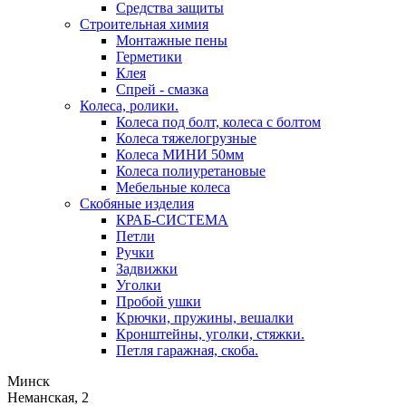
Средства защиты
Строительная химия
Монтажные пены
Герметики
Клея
Спрей - смазка
Колеса, ролики.
Колеса под болт, колеса с болтом
Колеса тяжелогрузные
Колеса МИНИ 50мм
Колеса полиуретановые
Мебельные колеса
Скобяные изделия
КРАБ-СИСТЕМА
Петли
Ручки
Задвижки
Уголки
Пробой ушки
Kрючки, пружины, вешалки
Кронштейны, уголки, стяжки.
Петля гаражная, скоба.
Минск
Неманская, 2