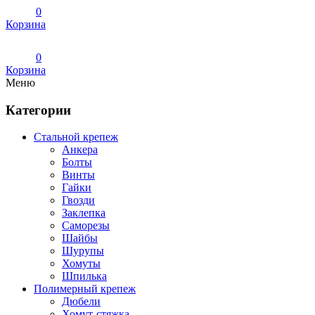
0
Корзина
0
Корзина
Меню
Категории
Стальной крепеж
Анкера
Болты
Винты
Гайки
Гвозди
Заклепка
Саморезы
Шайбы
Шурупы
Хомуты
Шпилька
Полимерный крепеж
Дюбели
Хомут-стяжка