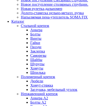
Новое поступление слесарных струбцин.
Новое поступление столярных струбцин.
Новая рулетка-дальномер
Долото-стамеска цельно-металл. ручка
Напыляемая пена-утеплитель SOMA FIX
Каталог
Стальной крепеж
Анкера
Болты
Винты
Гайки
Гвозди
Заклепка
Саморезы
Шайбы
Шурупы
Хомуты
Шпилька
Полимерный крепеж
Дюбели
Хомут-стяжка
Заглушка, мебельный уголок
Нержавеющий крепеж
Анкера А2
Болты А2