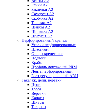
Винты А2
Гайки А2
Заклепки А2
Саморезы А2
Скобянка А2
Такелаж А2
Шайбы А2
Шпилька А2
Шурупы А2
Перфорированный крепеж
Уголки перфорированные
Пластины
Опоры крепежные
Подвесы
Крабы
Профиль монтажный PRM
Лента перфорированная
Болт регулировочный ARH
Такелаж, цепи, веревки.
Цепи
Троса
Веревки
Канаты
Шнуры
Талрепы