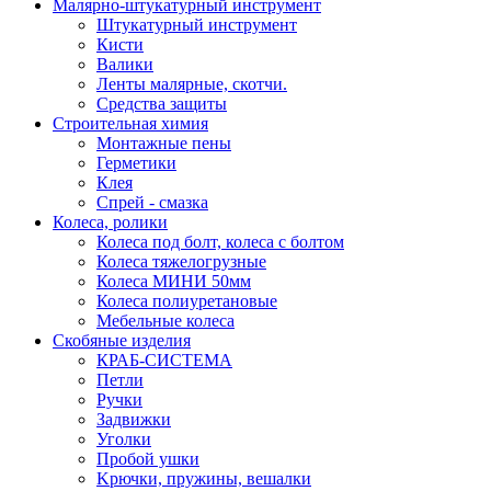
Малярно-штукатурный инструмент
Штукатурный инструмент
Кисти
Валики
Ленты малярные, скотчи.
Средства защиты
Строительная химия
Монтажные пены
Герметики
Клея
Спрей - смазка
Колеса, ролики
Колеса под болт, колеса с болтом
Колеса тяжелогрузные
Колеса МИНИ 50мм
Колеса полиуретановые
Мебельные колеса
Скобяные изделия
КРАБ-СИСТЕМА
Петли
Ручки
Задвижки
Уголки
Пробой ушки
Kрючки, пружины, вешалки