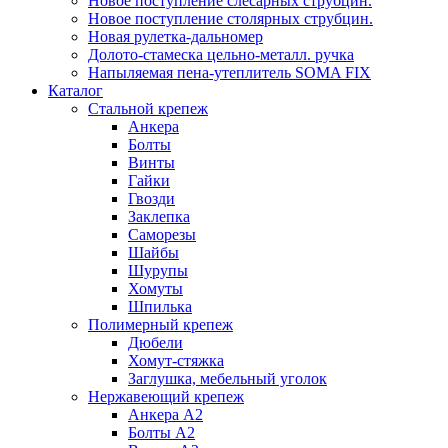
Новое поступление слесарных струбцин.
Новое поступление столярных струбцин.
Новая рулетка-дальномер
Долото-стамеска цельно-металл. ручка
Напыляемая пена-утеплитель SOMA FIX
Каталог
Стальной крепеж
Анкера
Болты
Винты
Гайки
Гвозди
Заклепка
Саморезы
Шайбы
Шурупы
Хомуты
Шпилька
Полимерный крепеж
Дюбели
Хомут-стяжка
Заглушка, мебельный уголок
Нержавеющий крепеж
Анкера А2
Болты А2