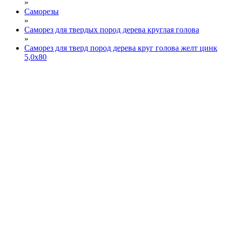
»
Саморезы
»
Саморез для твердых пород дерева круглая голова
»
Саморез для тверд пород дерева круг голова желт цинк
5,0х80