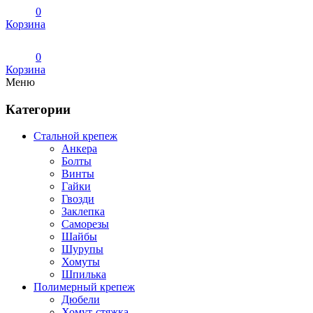
0
Корзина
0
Корзина
Меню
Категории
Стальной крепеж
Анкера
Болты
Винты
Гайки
Гвозди
Заклепка
Саморезы
Шайбы
Шурупы
Хомуты
Шпилька
Полимерный крепеж
Дюбели
Хомут-стяжка