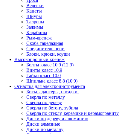
Троса
Веревки
Канаты
Шнуры
Талрепы
Зажимы
Карабины
Рым-крепеж
Скоба такелажная
Соединитель цепи
Блоки, крюки, коуши
Высокопрочный крепеж
Болты класс 10.9 (12.9)
Винты класс 10.9
Гайки класс 10.0
Шпилька класс 8.8 (10.9)
Оснастка для электроинструмента
Биты, адаптеры, насадки.
Сверла по металлу
Сверла по дереву
Сверла по бетону, зубила
Сверла по стеклу, керамике и керамограниту
Диски по дереву и алюминию
Диски алмазные
Диски по металлу