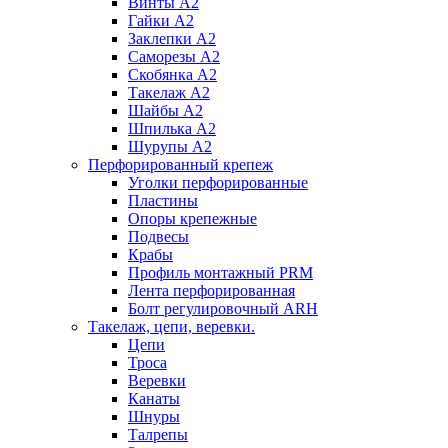
Винты А2
Гайки А2
Заклепки А2
Саморезы А2
Скобянка А2
Такелаж А2
Шайбы А2
Шпилька А2
Шурупы А2
Перфорированный крепеж
Уголки перфорированные
Пластины
Опоры крепежные
Подвесы
Крабы
Профиль монтажный PRM
Лента перфорированная
Болт регулировочный ARH
Такелаж, цепи, веревки.
Цепи
Троса
Веревки
Канаты
Шнуры
Талрепы