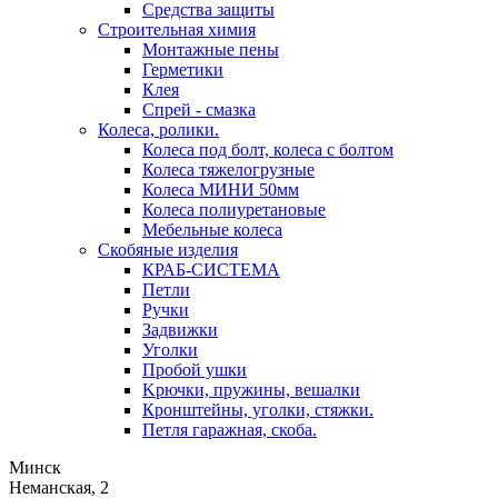
Средства защиты
Строительная химия
Монтажные пены
Герметики
Клея
Спрей - смазка
Колеса, ролики.
Колеса под болт, колеса с болтом
Колеса тяжелогрузные
Колеса МИНИ 50мм
Колеса полиуретановые
Мебельные колеса
Скобяные изделия
КРАБ-СИСТЕМА
Петли
Ручки
Задвижки
Уголки
Пробой ушки
Kрючки, пружины, вешалки
Кронштейны, уголки, стяжки.
Петля гаражная, скоба.
Минск
Неманская, 2