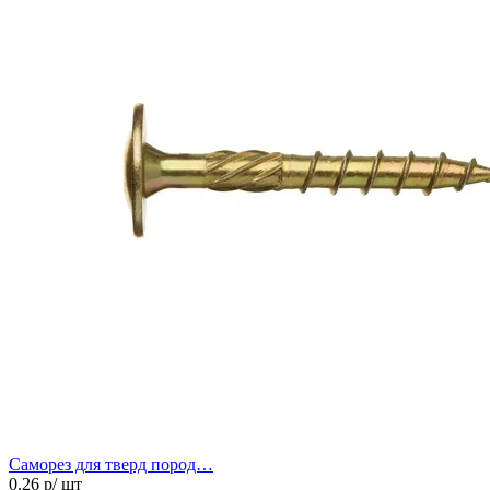
Саморез для тверд пород…
0.26
р/ шт