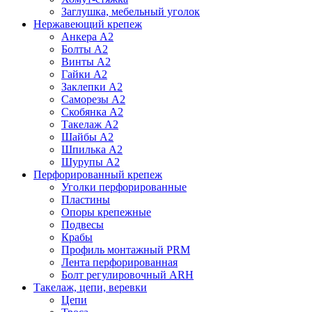
Заглушка, мебельный уголок
Нержавеющий крепеж
Анкера А2
Болты А2
Винты А2
Гайки А2
Заклепки А2
Саморезы А2
Скобянка А2
Такелаж А2
Шайбы А2
Шпилька А2
Шурупы А2
Перфорированный крепеж
Уголки перфорированные
Пластины
Опоры крепежные
Подвесы
Крабы
Профиль монтажный PRM
Лента перфорированная
Болт регулировочный ARH
Такелаж, цепи, веревки
Цепи