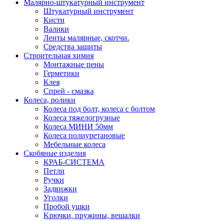
Малярно-штукатурный инструмент
Штукатурный инструмент
Кисти
Валики
Ленты малярные, скотчи.
Средства защиты
Строительная химия
Монтажные пены
Герметики
Клея
Спрей - смазка
Колеса, ролики
Колеса под болт, колеса с болтом
Колеса тяжелогрузные
Колеса МИНИ 50мм
Колеса полиуретановые
Мебельные колеса
Скобяные изделия
КРАБ-СИСТЕМА
Петли
Ручки
Задвижки
Уголки
Пробой ушки
Kрючки, пружины, вешалки