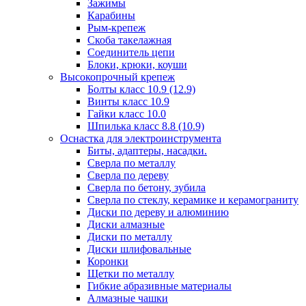
Зажимы
Карабины
Рым-крепеж
Скоба такелажная
Соединитель цепи
Блоки, крюки, коуши
Высокопрочный крепеж
Болты класс 10.9 (12.9)
Винты класс 10.9
Гайки класс 10.0
Шпилька класс 8.8 (10.9)
Оснастка для электроинструмента
Биты, адаптеры, насадки.
Сверла по металлу
Сверла по дереву
Сверла по бетону, зубила
Сверла по стеклу, керамике и керамограниту
Диски по дереву и алюминию
Диски алмазные
Диски по металлу
Диски шлифовальные
Коронки
Щетки по металлу
Гибкие абразивные материалы
Алмазные чашки