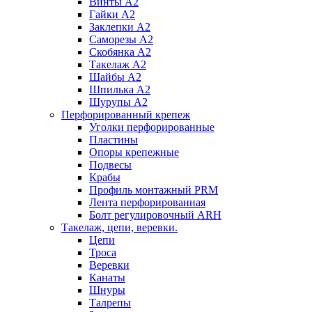
Винты А2
Гайки А2
Заклепки А2
Саморезы А2
Скобянка А2
Такелаж А2
Шайбы А2
Шпилька А2
Шурупы А2
Перфорированный крепеж
Уголки перфорированные
Пластины
Опоры крепежные
Подвесы
Крабы
Профиль монтажный PRM
Лента перфорированная
Болт регулировочный ARH
Такелаж, цепи, веревки.
Цепи
Троса
Веревки
Канаты
Шнуры
Талрепы