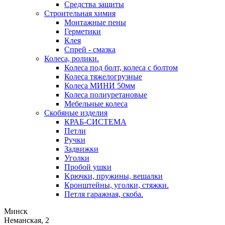
Средства защиты
Строительная химия
Монтажные пены
Герметики
Клея
Спрей - смазка
Колеса, ролики.
Колеса под болт, колеса с болтом
Колеса тяжелогрузные
Колеса МИНИ 50мм
Колеса полиуретановые
Мебельные колеса
Скобяные изделия
КРАБ-СИСТЕМА
Петли
Ручки
Задвижки
Уголки
Пробой ушки
Kрючки, пружины, вешалки
Кронштейны, уголки, стяжки.
Петля гаражная, скоба.
Минск
Неманская, 2