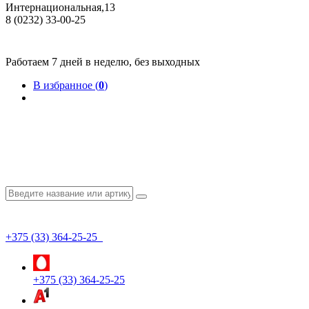
Интернациональная,13
8 (0232) 33-00-25
Общество с ограниченной ответственностью "КрепИнст"
Юридический адрес: 246022, г. Гомель, ул. Кирова, 35-9. УНП 490864231
Номер государственной регистрации в Торговом реестре РБ 528026 от 02.02.2022г.
Работаем 7 дней в неделю, без выходных
В избранное (
0
)
+375 (33) 364-25-25
+375 (33) 364-25-25