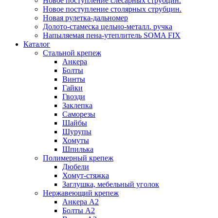
Новое поступление слесарных струбцин.
Новое поступление столярных струбцин.
Новая рулетка-дальномер
Долото-стамеска цельно-металл. ручка
Напыляемая пена-утеплитель SOMA FIX
Каталог
Стальной крепеж
Анкера
Болты
Винты
Гайки
Гвозди
Заклепка
Саморезы
Шайбы
Шурупы
Хомуты
Шпилька
Полимерный крепеж
Дюбели
Хомут-стяжка
Заглушка, мебельный уголок
Нержавеющий крепеж
Анкера А2
Болты А2