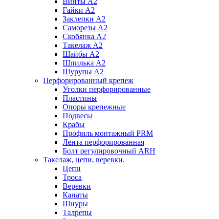
Винты А2
Гайки А2
Заклепки А2
Саморезы А2
Скобянка А2
Такелаж А2
Шайбы А2
Шпилька А2
Шурупы А2
Перфорированный крепеж
Уголки перфорированные
Пластины
Опоры крепежные
Подвесы
Крабы
Профиль монтажный PRM
Лента перфорированная
Болт регулировочный ARH
Такелаж, цепи, веревки.
Цепи
Троса
Веревки
Канаты
Шнуры
Талрепы