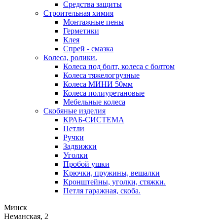
Средства защиты
Строительная химия
Монтажные пены
Герметики
Клея
Спрей - смазка
Колеса, ролики.
Колеса под болт, колеса с болтом
Колеса тяжелогрузные
Колеса МИНИ 50мм
Колеса полиуретановые
Мебельные колеса
Скобяные изделия
КРАБ-СИСТЕМА
Петли
Ручки
Задвижки
Уголки
Пробой ушки
Kрючки, пружины, вешалки
Кронштейны, уголки, стяжки.
Петля гаражная, скоба.
Минск
Неманская, 2