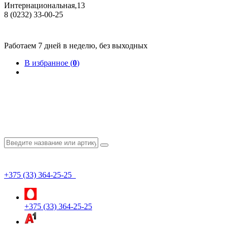
Интернациональная,13
8 (0232) 33-00-25
Общество с ограниченной ответственностью "КрепИнст"
Юридический адрес: 246022, г. Гомель, ул. Кирова, 35-9. УНП 490864231
Номер государственной регистрации в Торговом реестре РБ 528026 от 02.02.2022г.
Работаем 7 дней в неделю, без выходных
В избранное (
0
)
+375 (33) 364-25-25
+375 (33) 364-25-25