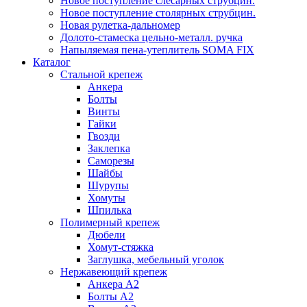
Новое поступление слесарных струбцин.
Новое поступление столярных струбцин.
Новая рулетка-дальномер
Долото-стамеска цельно-металл. ручка
Напыляемая пена-утеплитель SOMA FIX
Каталог
Стальной крепеж
Анкера
Болты
Винты
Гайки
Гвозди
Заклепка
Саморезы
Шайбы
Шурупы
Хомуты
Шпилька
Полимерный крепеж
Дюбели
Хомут-стяжка
Заглушка, мебельный уголок
Нержавеющий крепеж
Анкера А2
Болты А2