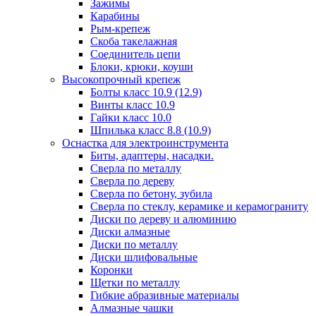
Зажимы
Карабины
Рым-крепеж
Скоба такелажная
Соединитель цепи
Блоки, крюки, коуши
Высокопрочный крепеж
Болты класс 10.9 (12.9)
Винты класс 10.9
Гайки класс 10.0
Шпилька класс 8.8 (10.9)
Оснастка для электроинструмента
Биты, адаптеры, насадки.
Сверла по металлу
Сверла по дереву
Сверла по бетону, зубила
Сверла по стеклу, керамике и керамограниту
Диски по дереву и алюминию
Диски алмазные
Диски по металлу
Диски шлифовальные
Коронки
Щетки по металлу
Гибкие абразивные материалы
Алмазные чашки