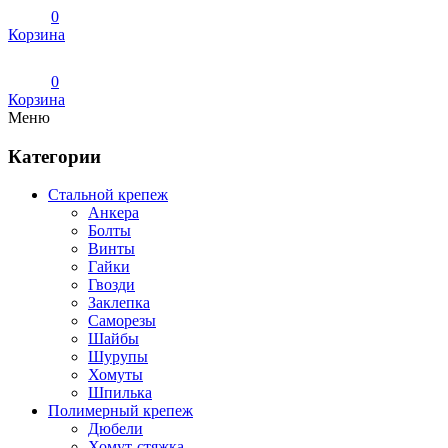
0
Корзина
0
Корзина
Меню
Категории
Стальной крепеж
Анкера
Болты
Винты
Гайки
Гвозди
Заклепка
Саморезы
Шайбы
Шурупы
Хомуты
Шпилька
Полимерный крепеж
Дюбели
Хомут-стяжка