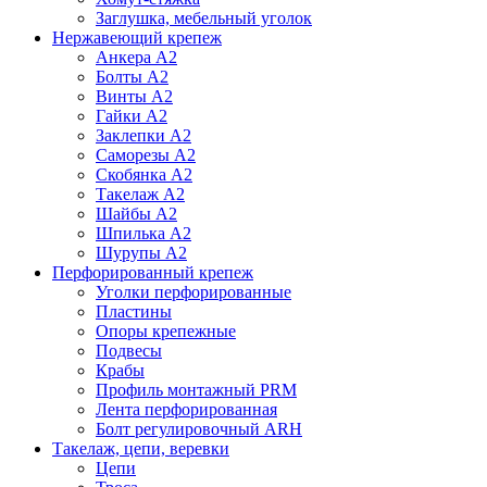
Заглушка, мебельный уголок
Нержавеющий крепеж
Анкера А2
Болты А2
Винты А2
Гайки А2
Заклепки А2
Саморезы А2
Скобянка А2
Такелаж А2
Шайбы А2
Шпилька А2
Шурупы А2
Перфорированный крепеж
Уголки перфорированные
Пластины
Опоры крепежные
Подвесы
Крабы
Профиль монтажный PRM
Лента перфорированная
Болт регулировочный ARH
Такелаж, цепи, веревки
Цепи