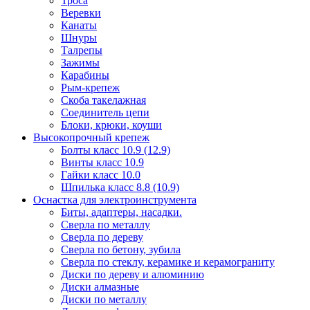
Троса
Веревки
Канаты
Шнуры
Талрепы
Зажимы
Карабины
Рым-крепеж
Скоба такелажная
Соединитель цепи
Блоки, крюки, коуши
Высокопрочный крепеж
Болты класс 10.9 (12.9)
Винты класс 10.9
Гайки класс 10.0
Шпилька класс 8.8 (10.9)
Оснастка для электроинструмента
Биты, адаптеры, насадки.
Сверла по металлу
Сверла по дереву
Сверла по бетону, зубила
Сверла по стеклу, керамике и керамограниту
Диски по дереву и алюминию
Диски алмазные
Диски по металлу