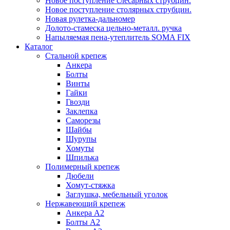
Новое поступление слесарных струбцин.
Новое поступление столярных струбцин.
Новая рулетка-дальномер
Долото-стамеска цельно-металл. ручка
Напыляемая пена-утеплитель SOMA FIX
Каталог
Стальной крепеж
Анкера
Болты
Винты
Гайки
Гвозди
Заклепка
Саморезы
Шайбы
Шурупы
Хомуты
Шпилька
Полимерный крепеж
Дюбели
Хомут-стяжка
Заглушка, мебельный уголок
Нержавеющий крепеж
Анкера А2
Болты А2