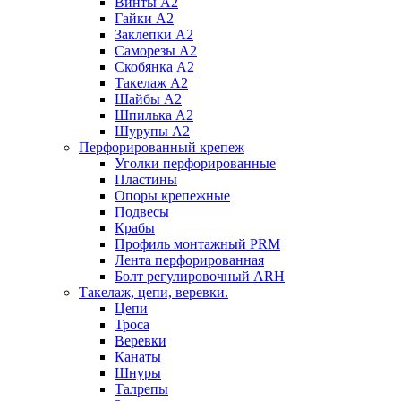
Винты А2
Гайки А2
Заклепки А2
Саморезы А2
Скобянка А2
Такелаж А2
Шайбы А2
Шпилька А2
Шурупы А2
Перфорированный крепеж
Уголки перфорированные
Пластины
Опоры крепежные
Подвесы
Крабы
Профиль монтажный PRM
Лента перфорированная
Болт регулировочный ARH
Такелаж, цепи, веревки.
Цепи
Троса
Веревки
Канаты
Шнуры
Талрепы