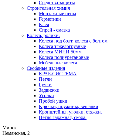
Средства защиты
Строительная химия
Монтажные пены
Герметики
Клея
Спрей - смазка
Колеса, ролики.
Колеса под болт, колеса с болтом
Колеса тяжелогрузные
Колеса МИНИ 50мм
Колеса полиуретановые
Мебельные колеса
Скобяные изделия
КРАБ-СИСТЕМА
Петли
Ручки
Задвижки
Уголки
Пробой ушки
Kрючки, пружины, вешалки
Кронштейны, уголки, стяжки.
Петля гаражная, скоба.
Минск
Неманская, 2