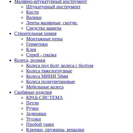
Малярно-штукатурный инструмент
Штукатурный инструмент
Кисти
Валики
Ленты малярные, скотчи.
Средства защиты
Строительная химия
Монтажные пены
Герметики
Клея
Спрей - смазка
Колеса, ролики
Колеса под болт, колеса с болтом
Колеса тяжелогрузные
Колеса МИНИ 50мм
Колеса полиуретановые
Мебельные колеса
Скобяные изделия
КРАБ-СИСТЕМА
Петли
Ручки
Задвижки
Уголки
Пробой ушки
Kрючки, пружины, вешалки