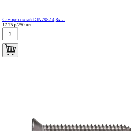
Саморез потай DIN7982 4,8х…
17.75
р/
250
шт