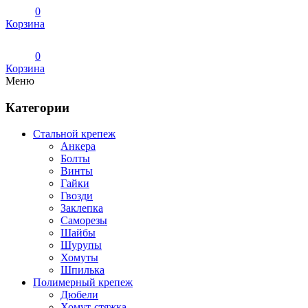
0
Корзина
0
Корзина
Меню
Категории
Стальной крепеж
Анкера
Болты
Винты
Гайки
Гвозди
Заклепка
Саморезы
Шайбы
Шурупы
Хомуты
Шпилька
Полимерный крепеж
Дюбели
Хомут-стяжка