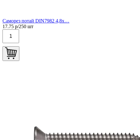
Саморез потай DIN7982 4,8х…
17.75
р/
250
шт