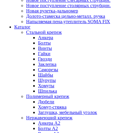
Новое поступление слесарных струбцин.
Новое поступление столярных струбцин.
Новая рулетка-дальномер
Долото-стамеска цельно-металл. ручка
Напыляемая пена-утеплитель SOMA FIX
Каталог
Стальной крепеж
Анкера
Болты
Винты
Гайки
Гвозди
Заклепка
Саморезы
Шайбы
Шурупы
Хомуты
Шпилька
Полимерный крепеж
Дюбели
Хомут-стяжка
Заглушка, мебельный уголок
Нержавеющий крепеж
Анкера А2
Болты А2