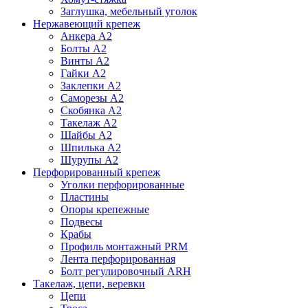
Заглушка, мебельный уголок
Нержавеющий крепеж
Анкера А2
Болты А2
Винты А2
Гайки А2
Заклепки А2
Саморезы А2
Скобянка А2
Такелаж А2
Шайбы А2
Шпилька А2
Шурупы А2
Перфорированный крепеж
Уголки перфорированные
Пластины
Опоры крепежные
Подвесы
Крабы
Профиль монтажный PRM
Лента перфорированная
Болт регулировочный ARH
Такелаж, цепи, веревки
Цепи