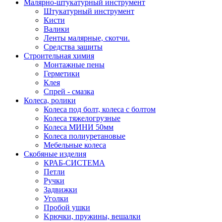
Малярно-штукатурный инструмент
Штукатурный инструмент
Кисти
Валики
Ленты малярные, скотчи.
Средства защиты
Строительная химия
Монтажные пены
Герметики
Клея
Спрей - смазка
Колеса, ролики
Колеса под болт, колеса с болтом
Колеса тяжелогрузные
Колеса МИНИ 50мм
Колеса полиуретановые
Мебельные колеса
Скобяные изделия
КРАБ-СИСТЕМА
Петли
Ручки
Задвижки
Уголки
Пробой ушки
Kрючки, пружины, вешалки