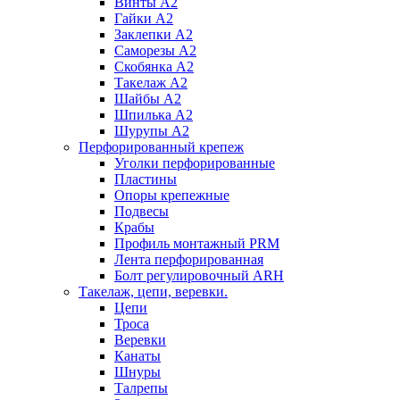
Винты А2
Гайки А2
Заклепки А2
Саморезы А2
Скобянка А2
Такелаж А2
Шайбы А2
Шпилька А2
Шурупы А2
Перфорированный крепеж
Уголки перфорированные
Пластины
Опоры крепежные
Подвесы
Крабы
Профиль монтажный PRM
Лента перфорированная
Болт регулировочный ARH
Такелаж, цепи, веревки.
Цепи
Троса
Веревки
Канаты
Шнуры
Талрепы