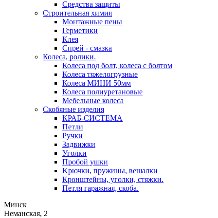
Средства защиты
Строительная химия
Монтажные пены
Герметики
Клея
Спрей - смазка
Колеса, ролики.
Колеса под болт, колеса с болтом
Колеса тяжелогрузные
Колеса МИНИ 50мм
Колеса полиуретановые
Мебельные колеса
Скобяные изделия
КРАБ-СИСТЕМА
Петли
Ручки
Задвижки
Уголки
Пробой ушки
Kрючки, пружины, вешалки
Кронштейны, уголки, стяжки.
Петля гаражная, скоба.
Минск
Неманская, 2