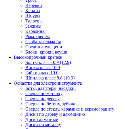
Троса
Веревки
Канаты
Шнуры
Талрепы
Зажимы
Карабины
Рым-крепеж
Скоба такелажная
Соединитель цепи
Блоки, крюки, коуши
Высокопрочный крепеж
Болты класс 10.9 (12.9)
Винты класс 10.9
Гайки класс 10.0
Шпилька класс 8.8 (10.9)
Оснастка для электроинструмента
Биты, адаптеры, насадки.
Сверла по металлу
Сверла по дереву
Сверла по бетону, зубила
Сверла по стеклу, керамике и керамограниту
Диски по дереву и алюминию
Диски алмазные
Диски по металлу