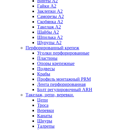
Винты А2
Гайки А2
Заклепки А2
Саморезы А2
Скобянка А2
Такелаж А2
Шайбы А2
Шпилька А2
Шурупы А2
Перфорированный крепеж
Уголки перфорированные
Пластины
Опоры крепежные
Подвесы
Крабы
Профиль монтажный PRM
Лента перфорированная
Болт регулировочный ARH
Такелаж, цепи, веревки.
Цепи
Троса
Веревки
Канаты
Шнуры
Талрепы