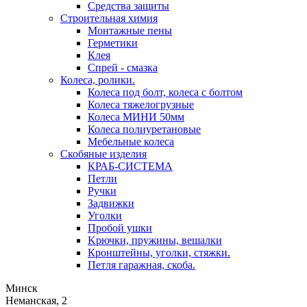
Средства защиты
Строительная химия
Монтажные пены
Герметики
Клея
Спрей - смазка
Колеса, ролики.
Колеса под болт, колеса с болтом
Колеса тяжелогрузные
Колеса МИНИ 50мм
Колеса полиуретановые
Мебельные колеса
Скобяные изделия
КРАБ-СИСТЕМА
Петли
Ручки
Задвижки
Уголки
Пробой ушки
Kрючки, пружины, вешалки
Кронштейны, уголки, стяжки.
Петля гаражная, скоба.
Минск
Неманская, 2