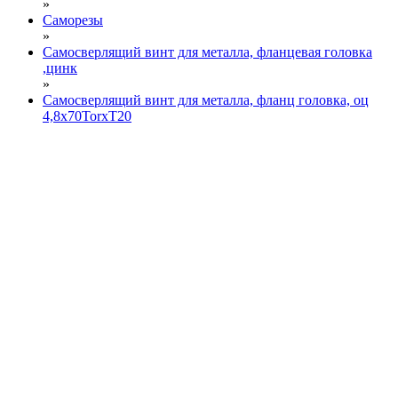
»
Саморезы
»
Самосверлящий винт для металла, фланцевая головка
,цинк
»
Самосверлящий винт для металла, фланц головка, оц
4,8х70TorxТ20