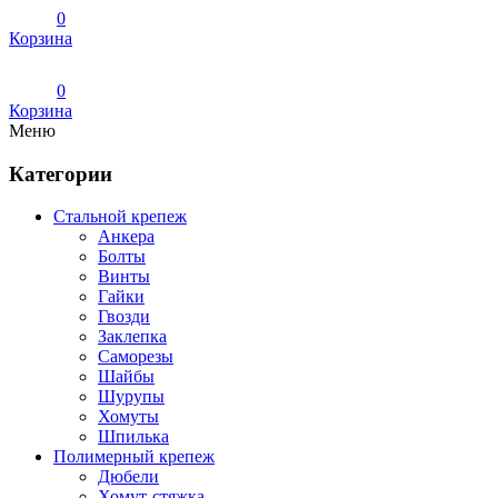
0
Корзина
0
Корзина
Меню
Категории
Стальной крепеж
Анкера
Болты
Винты
Гайки
Гвозди
Заклепка
Саморезы
Шайбы
Шурупы
Хомуты
Шпилька
Полимерный крепеж
Дюбели
Хомут-стяжка