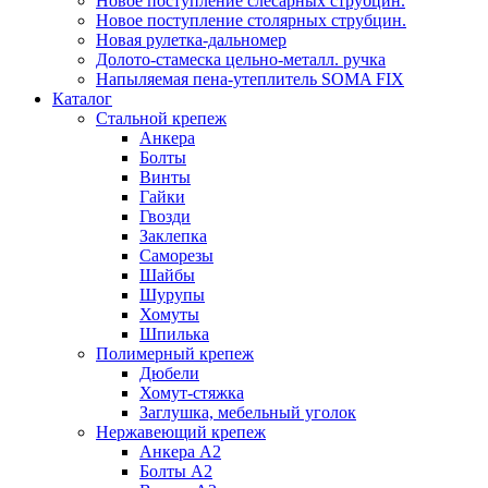
Новое поступление слесарных струбцин.
Новое поступление столярных струбцин.
Новая рулетка-дальномер
Долото-стамеска цельно-металл. ручка
Напыляемая пена-утеплитель SOMA FIX
Каталог
Стальной крепеж
Анкера
Болты
Винты
Гайки
Гвозди
Заклепка
Саморезы
Шайбы
Шурупы
Хомуты
Шпилька
Полимерный крепеж
Дюбели
Хомут-стяжка
Заглушка, мебельный уголок
Нержавеющий крепеж
Анкера А2
Болты А2