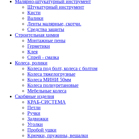
Малярно-штукатурный инструмент
Штукатурный инструмент
Кисти
Валики
Ленты малярные, скотчи.
Средства защиты
Строительная химия
Монтажные пены
Герметики
Клея
Спрей - смазка
Колеса, ролики
Колеса под болт, колеса с болтом
Колеса тяжелогрузные
Колеса МИНИ 50мм
Колеса полиуретановые
Мебельные колеса
Скобяные изделия
КРАБ-СИСТЕМА
Петли
Ручки
Задвижки
Уголки
Пробой ушки
Kрючки, пружины, вешалки