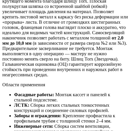
крутящего момента благодаря шлицу Torx. Плоская
полукруглая шляпка со встроенной шайбой (юбкой)
увеличивает площадь давления на материал. Позволяет
крепить листовой металл к каркасу без риска деформации или
«прорыва» листа. В отличие от громоздких шестигранных
головок, фланцевая голова выглядит плоско и аккуратно, что
идеально для видимых частей конструкций. Самосверлящий
наконечник позволяет работать с металлом толщиной
от 2,0
мм до 10,0 мм
(в зависимости от размера сверла №2 или №3).
Предварительное засверливание не требуется. Монтаж
выполняется в одну операцию — мастеру не нужно
постоянно менять сверло на биту. Шлиц Torx (Звездочка).
Гальваническая оцинковка (ОЦ) гарантирует коррозийную
стойкость при проведении внутренних и наружных работ в
неагрессивных средах.
Области применения
Фасадные работы:
Монтаж кассет и панелей к
стальной подсистеме.
ЛСТК:
Сборка легких стальных тонкостенных
конструкций и соединение силовых профилей.
Заборы и ограждения:
Крепление профнастила к
профильным трубам с толщиной стенки 2–4 мм.
Инженерные сети:
Сборка систем вентиляции,