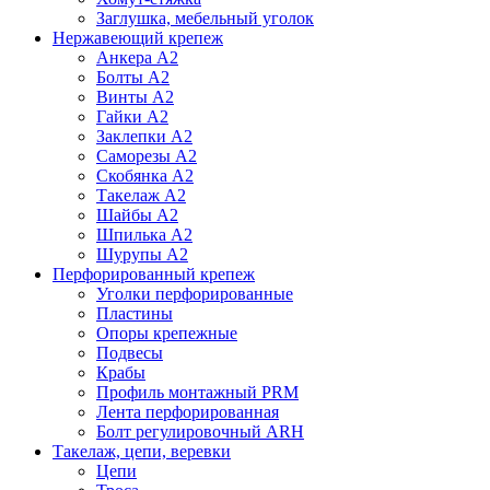
Заглушка, мебельный уголок
Нержавеющий крепеж
Анкера А2
Болты А2
Винты А2
Гайки А2
Заклепки А2
Саморезы А2
Скобянка А2
Такелаж А2
Шайбы А2
Шпилька А2
Шурупы А2
Перфорированный крепеж
Уголки перфорированные
Пластины
Опоры крепежные
Подвесы
Крабы
Профиль монтажный PRM
Лента перфорированная
Болт регулировочный ARH
Такелаж, цепи, веревки
Цепи