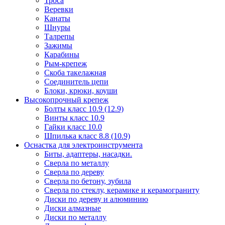
Троса
Веревки
Канаты
Шнуры
Талрепы
Зажимы
Карабины
Рым-крепеж
Скоба такелажная
Соединитель цепи
Блоки, крюки, коуши
Высокопрочный крепеж
Болты класс 10.9 (12.9)
Винты класс 10.9
Гайки класс 10.0
Шпилька класс 8.8 (10.9)
Оснастка для электроинструмента
Биты, адаптеры, насадки.
Сверла по металлу
Сверла по дереву
Сверла по бетону, зубила
Сверла по стеклу, керамике и керамограниту
Диски по дереву и алюминию
Диски алмазные
Диски по металлу