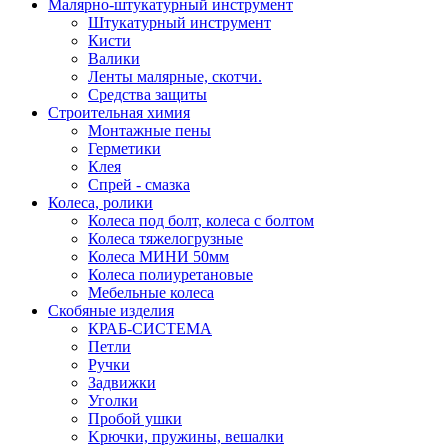
Малярно-штукатурный инструмент
Штукатурный инструмент
Кисти
Валики
Ленты малярные, скотчи.
Средства защиты
Строительная химия
Монтажные пены
Герметики
Клея
Спрей - смазка
Колеса, ролики
Колеса под болт, колеса с болтом
Колеса тяжелогрузные
Колеса МИНИ 50мм
Колеса полиуретановые
Мебельные колеса
Скобяные изделия
КРАБ-СИСТЕМА
Петли
Ручки
Задвижки
Уголки
Пробой ушки
Kрючки, пружины, вешалки