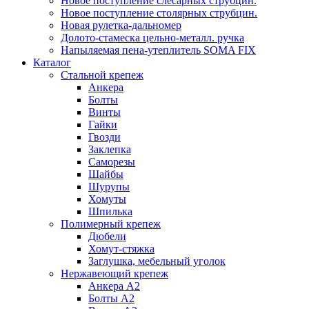
Новое поступление слесарных струбцин.
Новое поступление столярных струбцин.
Новая рулетка-дальномер
Долото-стамеска цельно-металл. ручка
Напыляемая пена-утеплитель SOMA FIX
Каталог
Стальной крепеж
Анкера
Болты
Винты
Гайки
Гвозди
Заклепка
Саморезы
Шайбы
Шурупы
Хомуты
Шпилька
Полимерный крепеж
Дюбели
Хомут-стяжка
Заглушка, мебельный уголок
Нержавеющий крепеж
Анкера А2
Болты А2