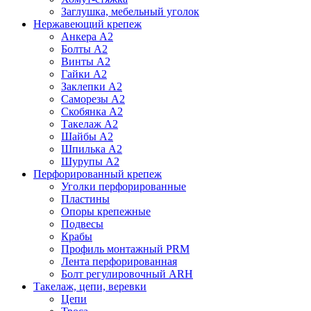
Заглушка, мебельный уголок
Нержавеющий крепеж
Анкера А2
Болты А2
Винты А2
Гайки А2
Заклепки А2
Саморезы А2
Скобянка А2
Такелаж А2
Шайбы А2
Шпилька А2
Шурупы А2
Перфорированный крепеж
Уголки перфорированные
Пластины
Опоры крепежные
Подвесы
Крабы
Профиль монтажный PRM
Лента перфорированная
Болт регулировочный ARH
Такелаж, цепи, веревки
Цепи