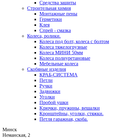
Средства защиты
Строительная химия
Монтажные пены
Герметики
Клея
Спрей - смазка
Колеса, ролики.
Колеса под болт, колеса с болтом
Колеса тяжелогрузные
Колеса МИНИ 50мм
Колеса полиуретановые
Мебельные колеса
Скобяные изделия
КРАБ-СИСТЕМА
Петли
Ручки
Задвижки
Уголки
Пробой ушки
Kрючки, пружины, вешалки
Кронштейны, уголки, стяжки.
Петля гаражная, скоба.
Минск
Неманская, 2