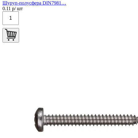
Шуруп-полусфера DIN7981…
0.11
р/ шт