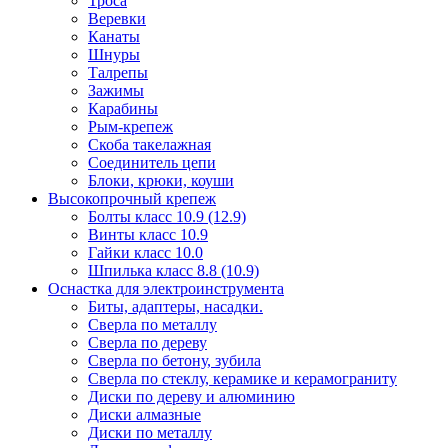
Троса
Веревки
Канаты
Шнуры
Талрепы
Зажимы
Карабины
Рым-крепеж
Скоба такелажная
Соединитель цепи
Блоки, крюки, коуши
Высокопрочный крепеж
Болты класс 10.9 (12.9)
Винты класс 10.9
Гайки класс 10.0
Шпилька класс 8.8 (10.9)
Оснастка для электроинструмента
Биты, адаптеры, насадки.
Сверла по металлу
Сверла по дереву
Сверла по бетону, зубила
Сверла по стеклу, керамике и керамограниту
Диски по дереву и алюминию
Диски алмазные
Диски по металлу