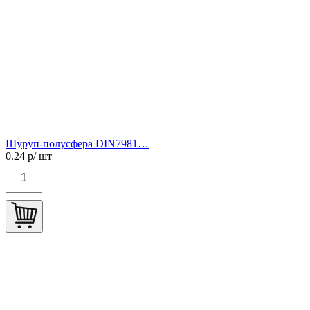
Шуруп-полусфера DIN7981…
0.24
р/ шт