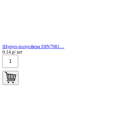
Шуруп-полусфера DIN7981…
0.14
р/ шт