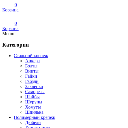
0
Корзина
0
Корзина
Меню
Категории
Стальной крепеж
Анкера
Болты
Винты
Гайки
Гвозди
Заклепка
Саморезы
Шайбы
Шурупы
Хомуты
Шпилька
Полимерный крепеж
Дюбели
Хомут-стяжка