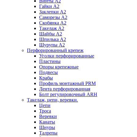
Винты А2
Гайки А2
Заклепки А2
Саморезы А2
Скобянка А2
Такелаж А2
Шайбы А2
Шпилька А2
Шурупы А2
Перфорированный крепеж
Уголки перфорированные
Пластины
Опоры крепежные
Подвесы
Крабы
Профиль монтажный PRM
Лента перфорированная
Болт регулировочный ARH
Такелаж, цепи, веревки.
Цепи
Троса
Веревки
Канаты
Шнуры
Талрепы