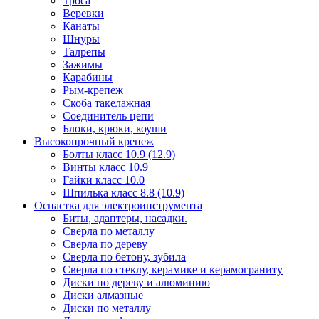
Троса
Веревки
Канаты
Шнуры
Талрепы
Зажимы
Карабины
Рым-крепеж
Скоба такелажная
Соединитель цепи
Блоки, крюки, коуши
Высокопрочный крепеж
Болты класс 10.9 (12.9)
Винты класс 10.9
Гайки класс 10.0
Шпилька класс 8.8 (10.9)
Оснастка для электроинструмента
Биты, адаптеры, насадки.
Сверла по металлу
Сверла по дереву
Сверла по бетону, зубила
Сверла по стеклу, керамике и керамограниту
Диски по дереву и алюминию
Диски алмазные
Диски по металлу