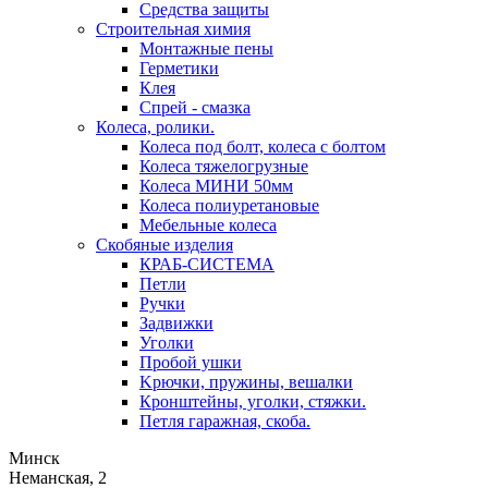
Средства защиты
Строительная химия
Монтажные пены
Герметики
Клея
Спрей - смазка
Колеса, ролики.
Колеса под болт, колеса с болтом
Колеса тяжелогрузные
Колеса МИНИ 50мм
Колеса полиуретановые
Мебельные колеса
Скобяные изделия
КРАБ-СИСТЕМА
Петли
Ручки
Задвижки
Уголки
Пробой ушки
Kрючки, пружины, вешалки
Кронштейны, уголки, стяжки.
Петля гаражная, скоба.
Минск
Неманская, 2