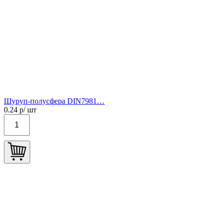
Шуруп-полусфера DIN7981…
0.24
р/ шт