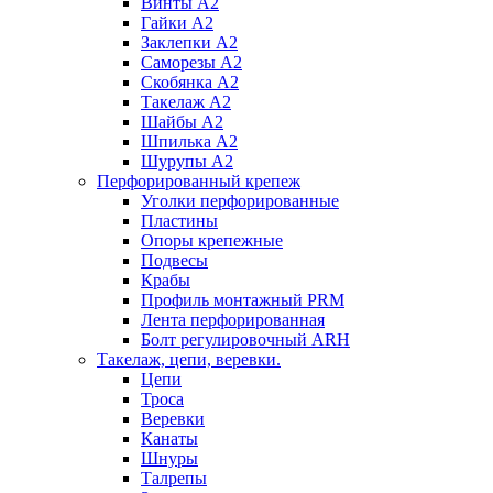
Винты А2
Гайки А2
Заклепки А2
Саморезы А2
Скобянка А2
Такелаж А2
Шайбы А2
Шпилька А2
Шурупы А2
Перфорированный крепеж
Уголки перфорированные
Пластины
Опоры крепежные
Подвесы
Крабы
Профиль монтажный PRM
Лента перфорированная
Болт регулировочный ARH
Такелаж, цепи, веревки.
Цепи
Троса
Веревки
Канаты
Шнуры
Талрепы