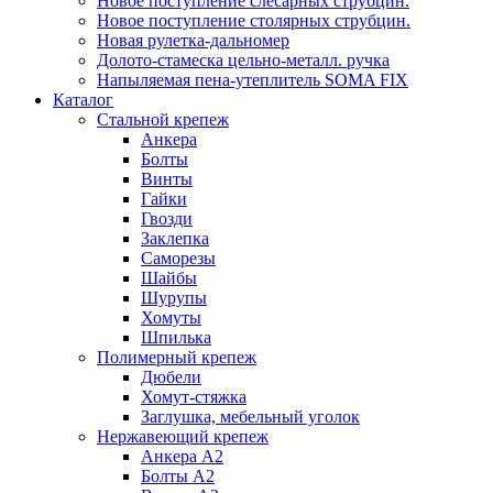
Новое поступление слесарных струбцин.
Новое поступление столярных струбцин.
Новая рулетка-дальномер
Долото-стамеска цельно-металл. ручка
Напыляемая пена-утеплитель SOMA FIX
Каталог
Стальной крепеж
Анкера
Болты
Винты
Гайки
Гвозди
Заклепка
Саморезы
Шайбы
Шурупы
Хомуты
Шпилька
Полимерный крепеж
Дюбели
Хомут-стяжка
Заглушка, мебельный уголок
Нержавеющий крепеж
Анкера А2
Болты А2