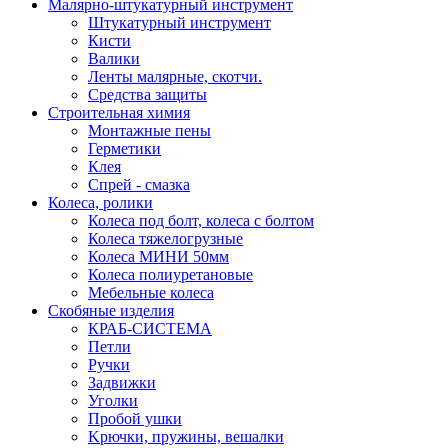
Малярно-штукатурный инструмент
Штукатурный инструмент
Кисти
Валики
Ленты малярные, скотчи.
Средства защиты
Строительная химия
Монтажные пены
Герметики
Клея
Спрей - смазка
Колеса, ролики
Колеса под болт, колеса с болтом
Колеса тяжелогрузные
Колеса МИНИ 50мм
Колеса полиуретановые
Мебельные колеса
Скобяные изделия
КРАБ-СИСТЕМА
Петли
Ручки
Задвижки
Уголки
Пробой ушки
Kрючки, пружины, вешалки