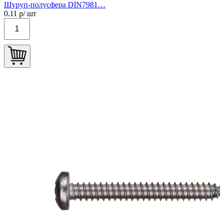
Шуруп-полусфера DIN7981…
0.11
р/ шт