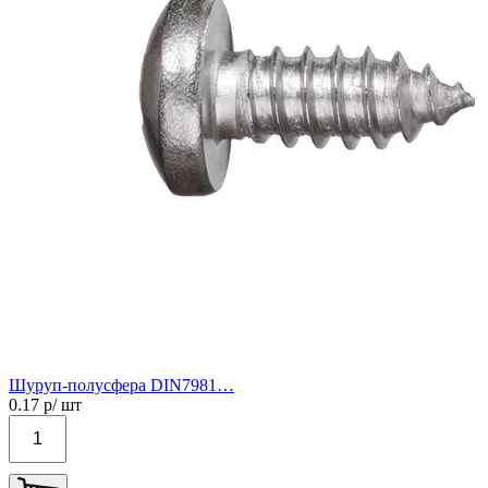
Шуруп-полусфера DIN7981…
0.17
р/ шт