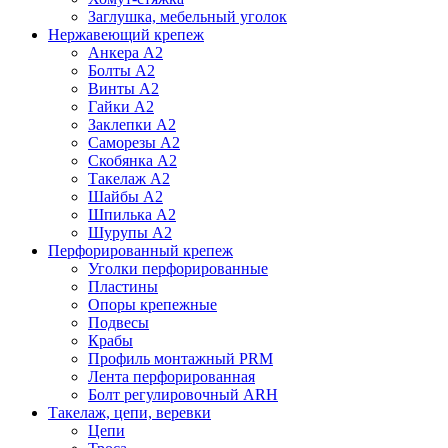
Заглушка, мебельный уголок
Нержавеющий крепеж
Анкера А2
Болты А2
Винты А2
Гайки А2
Заклепки А2
Саморезы А2
Скобянка А2
Такелаж А2
Шайбы А2
Шпилька А2
Шурупы А2
Перфорированный крепеж
Уголки перфорированные
Пластины
Опоры крепежные
Подвесы
Крабы
Профиль монтажный PRM
Лента перфорированная
Болт регулировочный ARH
Такелаж, цепи, веревки
Цепи