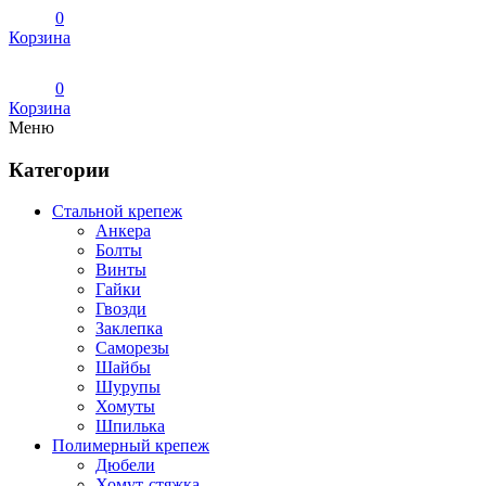
0
Корзина
0
Корзина
Меню
Категории
Стальной крепеж
Анкера
Болты
Винты
Гайки
Гвозди
Заклепка
Саморезы
Шайбы
Шурупы
Хомуты
Шпилька
Полимерный крепеж
Дюбели
Хомут-стяжка