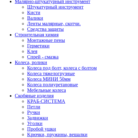
Малярно-штукатурный инструмент
Штукатурный инструмент
Кисти
Валики
Ленты малярные, скотчи.
Средства защиты
Строительная химия
Монтажные пены
Герметики
Клея
Спрей - смазка
Колеса, ролики
Колеса под болт, колеса с болтом
Колеса тяжелогрузные
Колеса МИНИ 50мм
Колеса полиуретановые
Мебельные колеса
Скобяные изделия
КРАБ-СИСТЕМА
Петли
Ручки
Задвижки
Уголки
Пробой ушки
Kрючки, пружины, вешалки