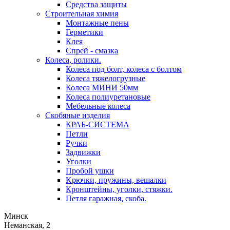
Средства защиты
Строительная химия
Монтажные пены
Герметики
Клея
Спрей - смазка
Колеса, ролики.
Колеса под болт, колеса с болтом
Колеса тяжелогрузные
Колеса МИНИ 50мм
Колеса полиуретановые
Мебельные колеса
Скобяные изделия
КРАБ-СИСТЕМА
Петли
Ручки
Задвижки
Уголки
Пробой ушки
Kрючки, пружины, вешалки
Кронштейны, уголки, стяжки.
Петля гаражная, скоба.
Минск
Неманская, 2