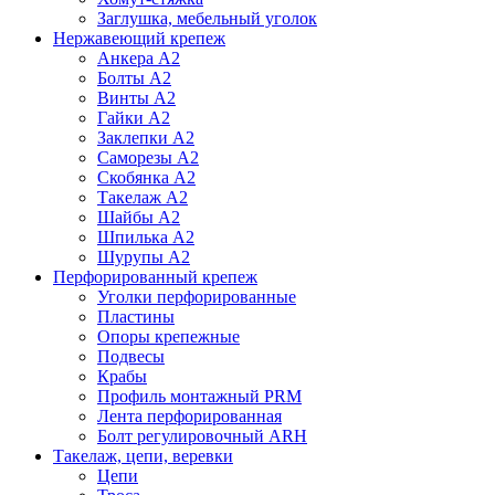
Заглушка, мебельный уголок
Нержавеющий крепеж
Анкера А2
Болты А2
Винты А2
Гайки А2
Заклепки А2
Саморезы А2
Скобянка А2
Такелаж А2
Шайбы А2
Шпилька А2
Шурупы А2
Перфорированный крепеж
Уголки перфорированные
Пластины
Опоры крепежные
Подвесы
Крабы
Профиль монтажный PRM
Лента перфорированная
Болт регулировочный ARH
Такелаж, цепи, веревки
Цепи