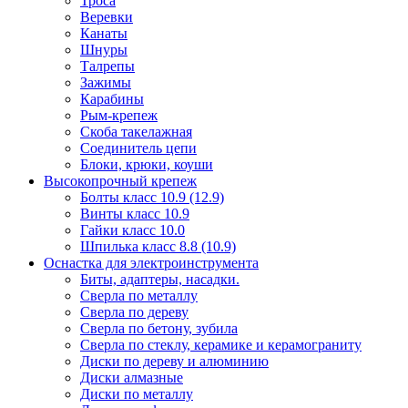
Троса
Веревки
Канаты
Шнуры
Талрепы
Зажимы
Карабины
Рым-крепеж
Скоба такелажная
Соединитель цепи
Блоки, крюки, коуши
Высокопрочный крепеж
Болты класс 10.9 (12.9)
Винты класс 10.9
Гайки класс 10.0
Шпилька класс 8.8 (10.9)
Оснастка для электроинструмента
Биты, адаптеры, насадки.
Сверла по металлу
Сверла по дереву
Сверла по бетону, зубила
Сверла по стеклу, керамике и керамограниту
Диски по дереву и алюминию
Диски алмазные
Диски по металлу