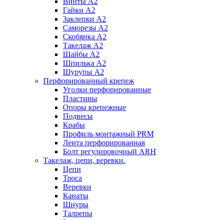
Винты А2
Гайки А2
Заклепки А2
Саморезы А2
Скобянка А2
Такелаж А2
Шайбы А2
Шпилька А2
Шурупы А2
Перфорированный крепеж
Уголки перфорированные
Пластины
Опоры крепежные
Подвесы
Крабы
Профиль монтажный PRM
Лента перфорированная
Болт регулировочный ARH
Такелаж, цепи, веревки.
Цепи
Троса
Веревки
Канаты
Шнуры
Талрепы