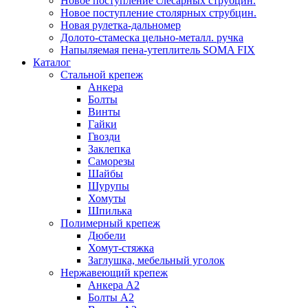
Новое поступление слесарных струбцин.
Новое поступление столярных струбцин.
Новая рулетка-дальномер
Долото-стамеска цельно-металл. ручка
Напыляемая пена-утеплитель SOMA FIX
Каталог
Стальной крепеж
Анкера
Болты
Винты
Гайки
Гвозди
Заклепка
Саморезы
Шайбы
Шурупы
Хомуты
Шпилька
Полимерный крепеж
Дюбели
Хомут-стяжка
Заглушка, мебельный уголок
Нержавеющий крепеж
Анкера А2
Болты А2