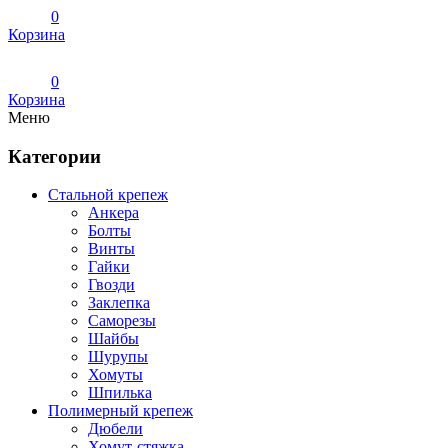
0
Корзина
0
Корзина
Меню
Категории
Стальной крепеж
Анкера
Болты
Винты
Гайки
Гвозди
Заклепка
Саморезы
Шайбы
Шурупы
Хомуты
Шпилька
Полимерный крепеж
Дюбели
Хомут-стяжка