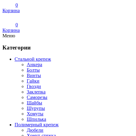
0
Корзина
0
Корзина
Меню
Категории
Стальной крепеж
Анкера
Болты
Винты
Гайки
Гвозди
Заклепка
Саморезы
Шайбы
Шурупы
Хомуты
Шпилька
Полимерный крепеж
Дюбели
Хомут-стяжка