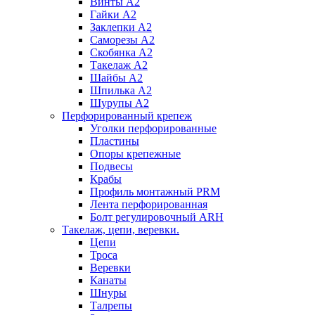
Винты А2
Гайки А2
Заклепки А2
Саморезы А2
Скобянка А2
Такелаж А2
Шайбы А2
Шпилька А2
Шурупы А2
Перфорированный крепеж
Уголки перфорированные
Пластины
Опоры крепежные
Подвесы
Крабы
Профиль монтажный PRM
Лента перфорированная
Болт регулировочный ARH
Такелаж, цепи, веревки.
Цепи
Троса
Веревки
Канаты
Шнуры
Талрепы