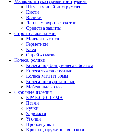
Малярно-штукатурный инструмент
Штукатурный инструмент
Кисти
Валики
Ленты малярные, скотчи.
Средства защиты
Строительная химия
Монтажные пены
Герметики
Клея
Спрей - смазка
Колеса, ролики
Колеса под болт, колеса с болтом
Колеса тяжелогрузные
Колеса МИНИ 50мм
Колеса полиуретановые
Мебельные колеса
Скобяные изделия
КРАБ-СИСТЕМА
Петли
Ручки
Задвижки
Уголки
Пробой ушки
Kрючки, пружины, вешалки