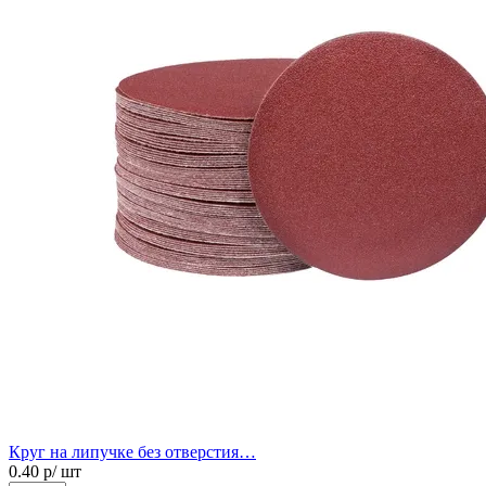
Круг на липучке без отверстия…
0.40
р/ шт