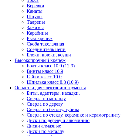
Троса
Веревки
Канаты
Шнуры
Талрепы
Зажимы
Карабины
Рым-крепеж
Скоба такелажная
Соединитель цепи
Блоки, крюки, коуши
Высокопрочный крепеж
Болты класс 10.9 (12.9)
Винты класс 10.9
Гайки класс 10.0
Шпилька класс 8.8 (10.9)
Оснастка для электроинструмента
Биты, адаптеры, насадки.
Сверла по металлу
Сверла по дереву
Сверла по бетону, зубила
Сверла по стеклу, керамике и керамограниту
Диски по дереву и алюминию
Диски алмазные
Диски по металлу