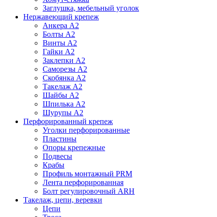
Заглушка, мебельный уголок
Нержавеющий крепеж
Анкера А2
Болты А2
Винты А2
Гайки А2
Заклепки А2
Саморезы А2
Скобянка А2
Такелаж А2
Шайбы А2
Шпилька А2
Шурупы А2
Перфорированный крепеж
Уголки перфорированные
Пластины
Опоры крепежные
Подвесы
Крабы
Профиль монтажный PRM
Лента перфорированная
Болт регулировочный ARH
Такелаж, цепи, веревки
Цепи