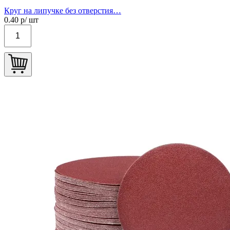
Круг на липучке без отверстия…
0.40
р/ шт