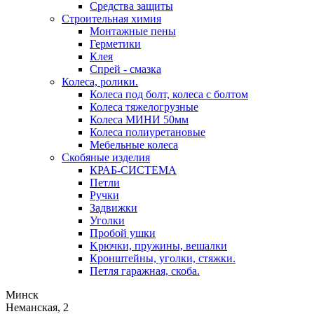
Средства защиты
Строительная химия
Монтажные пены
Герметики
Клея
Спрей - смазка
Колеса, ролики.
Колеса под болт, колеса с болтом
Колеса тяжелогрузные
Колеса МИНИ 50мм
Колеса полиуретановые
Мебельные колеса
Скобяные изделия
КРАБ-СИСТЕМА
Петли
Ручки
Задвижки
Уголки
Пробой ушки
Kрючки, пружины, вешалки
Кронштейны, уголки, стяжки.
Петля гаражная, скоба.
Минск
Неманская, 2