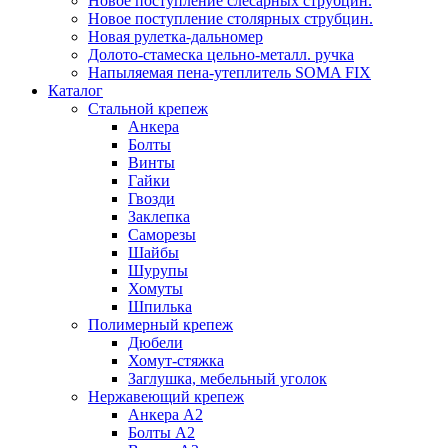
Новое поступление слесарных струбцин.
Новое поступление столярных струбцин.
Новая рулетка-дальномер
Долото-стамеска цельно-металл. ручка
Напыляемая пена-утеплитель SOMA FIX
Каталог
Стальной крепеж
Анкера
Болты
Винты
Гайки
Гвозди
Заклепка
Саморезы
Шайбы
Шурупы
Хомуты
Шпилька
Полимерный крепеж
Дюбели
Хомут-стяжка
Заглушка, мебельный уголок
Нержавеющий крепеж
Анкера А2
Болты А2