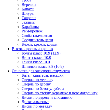
Троса
Веревки
Канаты
Шнуры
Талрепы
Зажимы
Карабины
Рым-крепеж
Скоба такелажная
Соединитель цепи
Блоки, крюки, коуши
Высокопрочный крепеж
Болты класс 10.9 (12.9)
Винты класс 10.9
Гайки класс 10.0
Шпилька класс 8.8 (10.9)
Оснастка для электроинструмента
Биты, адаптеры, насадки.
Сверла по металлу
Сверла по дереву
Сверла по бетону, зубила
Сверла по стеклу, керамике и керамограниту
Диски по дереву и алюминию
Диски алмазные
Диски по металлу