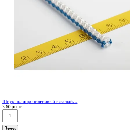
Шнур полипропиленовый вязаный…
3.60
р/ шт