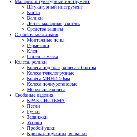
Малярно-штукатурный инструмент
Штукатурный инструмент
Кисти
Валики
Ленты малярные, скотчи.
Средства защиты
Строительная химия
Монтажные пены
Герметики
Клея
Спрей - смазка
Колеса, ролики
Колеса под болт, колеса с болтом
Колеса тяжелогрузные
Колеса МИНИ 50мм
Колеса полиуретановые
Мебельные колеса
Скобяные изделия
КРАБ-СИСТЕМА
Петли
Ручки
Задвижки
Уголки
Пробой ушки
Kрючки, пружины, вешалки