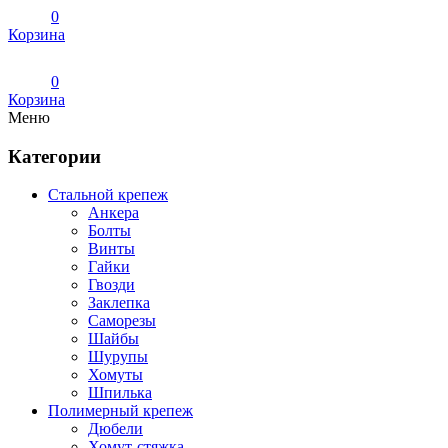
0
Корзина
0
Корзина
Меню
Категории
Стальной крепеж
Анкера
Болты
Винты
Гайки
Гвозди
Заклепка
Саморезы
Шайбы
Шурупы
Хомуты
Шпилька
Полимерный крепеж
Дюбели
Хомут-стяжка