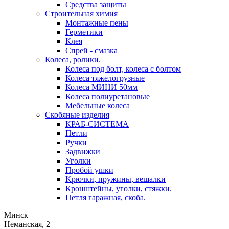
Средства защиты
Строительная химия
Монтажные пены
Герметики
Клея
Спрей - смазка
Колеса, ролики.
Колеса под болт, колеса с болтом
Колеса тяжелогрузные
Колеса МИНИ 50мм
Колеса полиуретановые
Мебельные колеса
Скобяные изделия
КРАБ-СИСТЕМА
Петли
Ручки
Задвижки
Уголки
Пробой ушки
Kрючки, пружины, вешалки
Кронштейны, уголки, стяжки.
Петля гаражная, скоба.
Минск
Неманская, 2