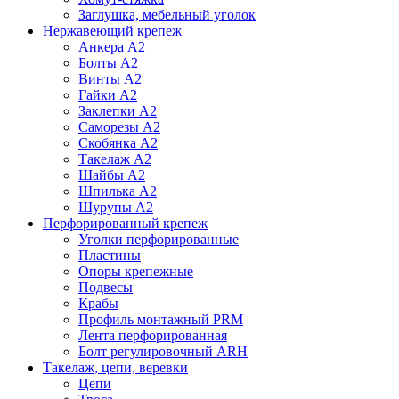
Заглушка, мебельный уголок
Нержавеющий крепеж
Анкера А2
Болты А2
Винты А2
Гайки А2
Заклепки А2
Саморезы А2
Скобянка А2
Такелаж А2
Шайбы А2
Шпилька А2
Шурупы А2
Перфорированный крепеж
Уголки перфорированные
Пластины
Опоры крепежные
Подвесы
Крабы
Профиль монтажный PRM
Лента перфорированная
Болт регулировочный ARH
Такелаж, цепи, веревки
Цепи