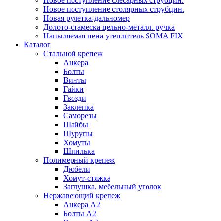
Новое поступление слесарных струбцин.
Новое поступление столярных струбцин.
Новая рулетка-дальномер
Долото-стамеска цельно-металл. ручка
Напыляемая пена-утеплитель SOMA FIX
Каталог
Стальной крепеж
Анкера
Болты
Винты
Гайки
Гвозди
Заклепка
Саморезы
Шайбы
Шурупы
Хомуты
Шпилька
Полимерный крепеж
Дюбели
Хомут-стяжка
Заглушка, мебельный уголок
Нержавеющий крепеж
Анкера А2
Болты А2