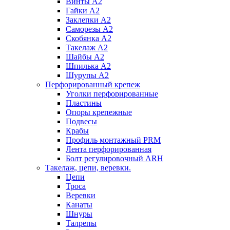
Винты А2
Гайки А2
Заклепки А2
Саморезы А2
Скобянка А2
Такелаж А2
Шайбы А2
Шпилька А2
Шурупы А2
Перфорированный крепеж
Уголки перфорированные
Пластины
Опоры крепежные
Подвесы
Крабы
Профиль монтажный PRM
Лента перфорированная
Болт регулировочный ARH
Такелаж, цепи, веревки.
Цепи
Троса
Веревки
Канаты
Шнуры
Талрепы