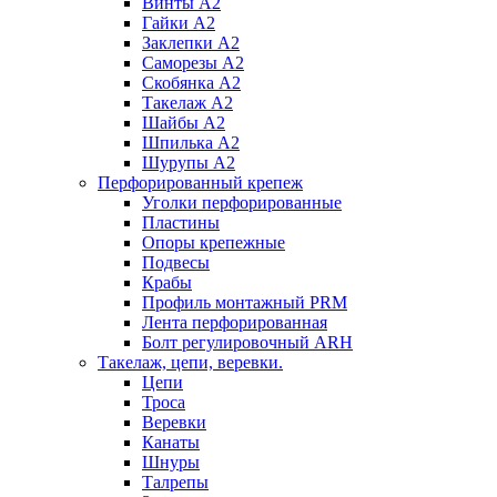
Винты А2
Гайки А2
Заклепки А2
Саморезы А2
Скобянка А2
Такелаж А2
Шайбы А2
Шпилька А2
Шурупы А2
Перфорированный крепеж
Уголки перфорированные
Пластины
Опоры крепежные
Подвесы
Крабы
Профиль монтажный PRM
Лента перфорированная
Болт регулировочный ARH
Такелаж, цепи, веревки.
Цепи
Троса
Веревки
Канаты
Шнуры
Талрепы