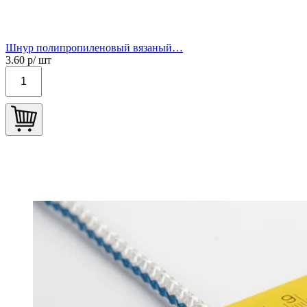
Шнур полипропиленовый вязаный…
3.60
р/ шт