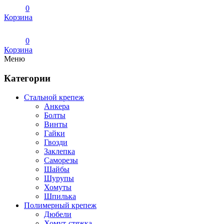
0
Корзина
0
Корзина
Меню
Категории
Стальной крепеж
Анкера
Болты
Винты
Гайки
Гвозди
Заклепка
Саморезы
Шайбы
Шурупы
Хомуты
Шпилька
Полимерный крепеж
Дюбели
Хомут-стяжка