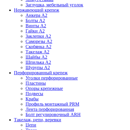
Заглушка, мебельный уголок
Нержавеющий крепеж
Анкера А2
Болты А2
Винты А2
Гайки А2
Заклепки А2
Саморезы А2
Скобянка А2
Такелаж А2
Шайбы А2
Шпилька А2
Шурупы А2
Перфорированный крепеж
Уголки перфорированные
Пластины
Опоры крепежные
Подвесы
Крабы
Профиль монтажный PRM
Лента перфорированная
Болт регулировочный ARH
Такелаж, цепи, веревки
Цепи