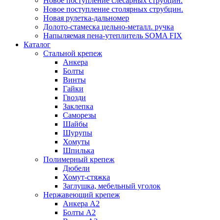
Новое поступление слесарных струбцин.
Новое поступление столярных струбцин.
Новая рулетка-дальномер
Долото-стамеска цельно-металл. ручка
Напыляемая пена-утеплитель SOMA FIX
Каталог
Стальной крепеж
Анкера
Болты
Винты
Гайки
Гвозди
Заклепка
Саморезы
Шайбы
Шурупы
Хомуты
Шпилька
Полимерный крепеж
Дюбели
Хомут-стяжка
Заглушка, мебельный уголок
Нержавеющий крепеж
Анкера А2
Болты А2