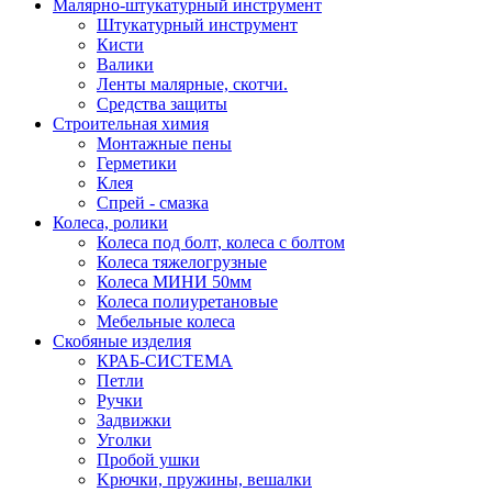
Малярно-штукатурный инструмент
Штукатурный инструмент
Кисти
Валики
Ленты малярные, скотчи.
Средства защиты
Строительная химия
Монтажные пены
Герметики
Клея
Спрей - смазка
Колеса, ролики
Колеса под болт, колеса с болтом
Колеса тяжелогрузные
Колеса МИНИ 50мм
Колеса полиуретановые
Мебельные колеса
Скобяные изделия
КРАБ-СИСТЕМА
Петли
Ручки
Задвижки
Уголки
Пробой ушки
Kрючки, пружины, вешалки