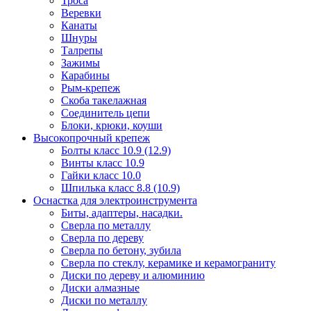
Троса
Веревки
Канаты
Шнуры
Талрепы
Зажимы
Карабины
Рым-крепеж
Скоба такелажная
Соединитель цепи
Блоки, крюки, коуши
Высокопрочный крепеж
Болты класс 10.9 (12.9)
Винты класс 10.9
Гайки класс 10.0
Шпилька класс 8.8 (10.9)
Оснастка для электроинструмента
Биты, адаптеры, насадки.
Сверла по металлу
Сверла по дереву
Сверла по бетону, зубила
Сверла по стеклу, керамике и керамограниту
Диски по дереву и алюминию
Диски алмазные
Диски по металлу