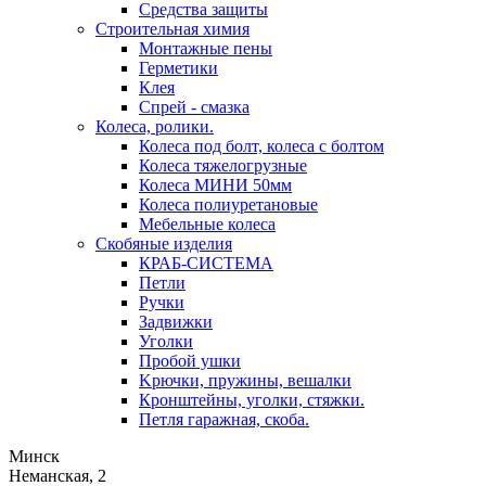
Средства защиты
Строительная химия
Монтажные пены
Герметики
Клея
Спрей - смазка
Колеса, ролики.
Колеса под болт, колеса с болтом
Колеса тяжелогрузные
Колеса МИНИ 50мм
Колеса полиуретановые
Мебельные колеса
Скобяные изделия
КРАБ-СИСТЕМА
Петли
Ручки
Задвижки
Уголки
Пробой ушки
Kрючки, пружины, вешалки
Кронштейны, уголки, стяжки.
Петля гаражная, скоба.
Минск
Неманская, 2