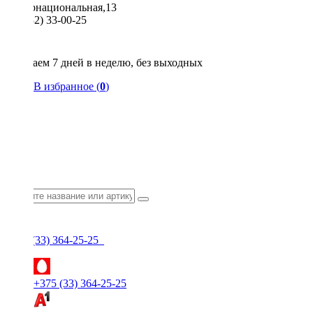
Интернациональная,13
8 (0232) 33-00-25
Общество с ограниченной ответственностью "КрепИнст"
Юридический адрес: 246022, г. Гомель, ул. Кирова, 35-9. УНП 490864231
Номер государственной регистрации в Торговом реестре РБ 528026 от 02.02.2022г.
Работаем 7 дней в неделю, без выходных
В избранное (
0
)
+375 (33) 364-25-25
+375 (33) 364-25-25