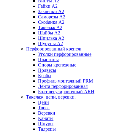
Винты А2
Гайки А2
Заклепки А2
Саморезы А2
Скобянка А2
Такелаж А2
Шайбы А2
Шпилька А2
Шурупы А2
Перфорированный крепеж
Уголки перфорированные
Пластины
Опоры крепежные
Подвесы
Крабы
Профиль монтажный PRM
Лента перфорированная
Болт регулировочный ARH
Такелаж, цепи, веревки.
Цепи
Троса
Веревки
Канаты
Шнуры
Талрепы