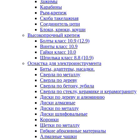
Зажимы
Карабины
Рым-крепеж
Скоба такелажная
Соединитель цепи
Блоки, крюки, коуши
Высокопрочный крепеж
Болты класс 10.9 (12.9)
Винты класс 10.9
Гайки класс 10.0
Шпилька класс 8.8 (10.9)
Оснастка для электроинструмента
Биты, адаптеры, насадки.
Сверла по металлу
Сверла по дереву
Сверла по бетону, зубила
Сверла по стеклу, керамике и керамограниту
Диски по дереву и алюминию
Диски алмазные
Диски по металлу
Диски шлифовальные
Коронки
Щетки по металлу
Гибкие абразивные материалы
Алмазные чашки