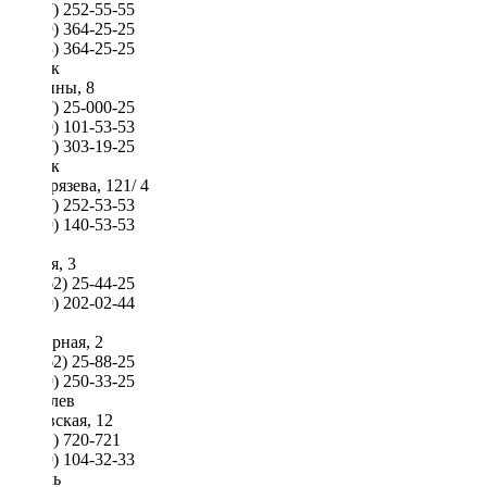
8 (017) 252-55-55
8 (029) 364-25-25
8 (033) 364-25-25
Минск
Скорины, 8
8 (017) 25-000-25
8 (029) 101-53-53
8 (017) 303-19-25
Минск
Тимирязева, 121/ 4
8 (017) 252-53-53
8 (029) 140-53-53
Брест
Гоголя, 3
8 (0162) 25-44-25
8 (029) 202-02-44
Брест
Карьерная, 2
8 (0162) 25-88-25
8 (029) 250-33-25
Могилев
Быховская, 12
8 (222) 720-721
8 (029) 104-32-33
Гомель