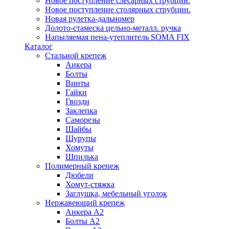
Новое поступление слесарных струбцин.
Новое поступление столярных струбцин.
Новая рулетка-дальномер
Долото-стамеска цельно-металл. ручка
Напыляемая пена-утеплитель SOMA FIX
Каталог
Стальной крепеж
Анкера
Болты
Винты
Гайки
Гвозди
Заклепка
Саморезы
Шайбы
Шурупы
Хомуты
Шпилька
Полимерный крепеж
Дюбели
Хомут-стяжка
Заглушка, мебельный уголок
Нержавеющий крепеж
Анкера А2
Болты А2