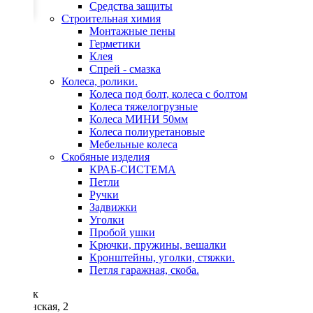
Средства защиты
Строительная химия
Монтажные пены
Герметики
Клея
Спрей - смазка
Колеса, ролики.
Колеса под болт, колеса с болтом
Колеса тяжелогрузные
Колеса МИНИ 50мм
Колеса полиуретановые
Мебельные колеса
Скобяные изделия
КРАБ-СИСТЕМА
Петли
Ручки
Задвижки
Уголки
Пробой ушки
Kрючки, пружины, вешалки
Кронштейны, уголки, стяжки.
Петля гаражная, скоба.
Минск
Неманская, 2