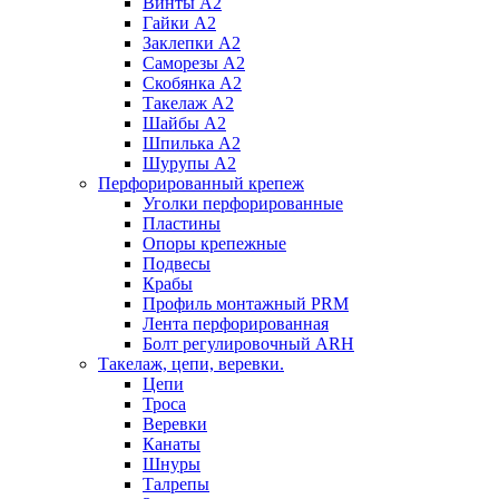
Винты А2
Гайки А2
Заклепки А2
Саморезы А2
Скобянка А2
Такелаж А2
Шайбы А2
Шпилька А2
Шурупы А2
Перфорированный крепеж
Уголки перфорированные
Пластины
Опоры крепежные
Подвесы
Крабы
Профиль монтажный PRM
Лента перфорированная
Болт регулировочный ARH
Такелаж, цепи, веревки.
Цепи
Троса
Веревки
Канаты
Шнуры
Талрепы