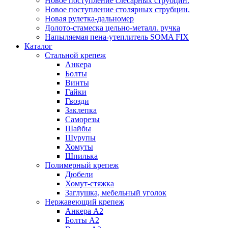
Новое поступление слесарных струбцин.
Новое поступление столярных струбцин.
Новая рулетка-дальномер
Долото-стамеска цельно-металл. ручка
Напыляемая пена-утеплитель SOMA FIX
Каталог
Стальной крепеж
Анкера
Болты
Винты
Гайки
Гвозди
Заклепка
Саморезы
Шайбы
Шурупы
Хомуты
Шпилька
Полимерный крепеж
Дюбели
Хомут-стяжка
Заглушка, мебельный уголок
Нержавеющий крепеж
Анкера А2
Болты А2