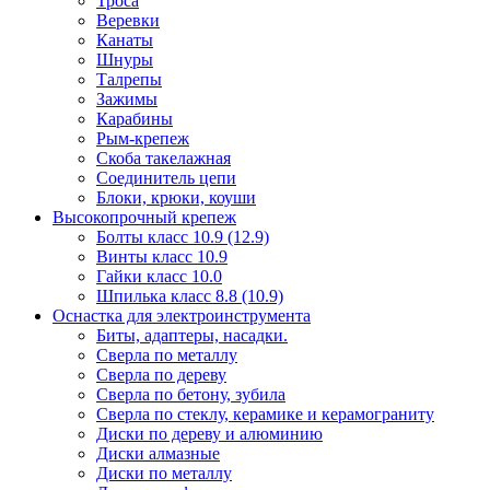
Троса
Веревки
Канаты
Шнуры
Талрепы
Зажимы
Карабины
Рым-крепеж
Скоба такелажная
Соединитель цепи
Блоки, крюки, коуши
Высокопрочный крепеж
Болты класс 10.9 (12.9)
Винты класс 10.9
Гайки класс 10.0
Шпилька класс 8.8 (10.9)
Оснастка для электроинструмента
Биты, адаптеры, насадки.
Сверла по металлу
Сверла по дереву
Сверла по бетону, зубила
Сверла по стеклу, керамике и керамограниту
Диски по дереву и алюминию
Диски алмазные
Диски по металлу