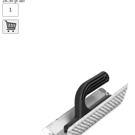
28.30
р/ шт