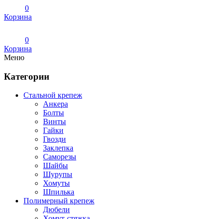
0
Корзина
0
Корзина
Меню
Категории
Стальной крепеж
Анкера
Болты
Винты
Гайки
Гвозди
Заклепка
Саморезы
Шайбы
Шурупы
Хомуты
Шпилька
Полимерный крепеж
Дюбели
Хомут-стяжка