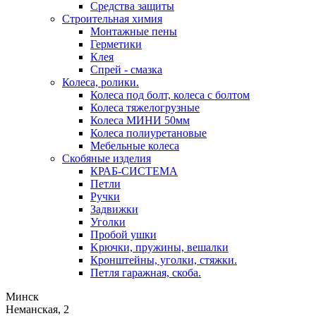
Средства защиты
Строительная химия
Монтажные пены
Герметики
Клея
Спрей - смазка
Колеса, ролики.
Колеса под болт, колеса с болтом
Колеса тяжелогрузные
Колеса МИНИ 50мм
Колеса полиуретановые
Мебельные колеса
Скобяные изделия
КРАБ-СИСТЕМА
Петли
Ручки
Задвижки
Уголки
Пробой ушки
Kрючки, пружины, вешалки
Кронштейны, уголки, стяжки.
Петля гаражная, скоба.
Минск
Неманская, 2