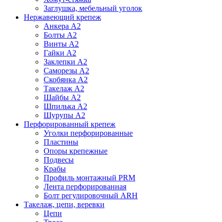
Заглушка, мебельный уголок
Нержавеющий крепеж
Анкера А2
Болты А2
Винты А2
Гайки А2
Заклепки А2
Саморезы А2
Скобянка А2
Такелаж А2
Шайбы А2
Шпилька А2
Шурупы А2
Перфорированный крепеж
Уголки перфорированные
Пластины
Опоры крепежные
Подвесы
Крабы
Профиль монтажный PRM
Лента перфорированная
Болт регулировочный ARH
Такелаж, цепи, веревки
Цепи