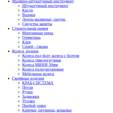
Малярно-штукатурный инструмент
Штукатурный инструмент
Кисти
Валики
Ленты малярные, скотчи.
Средства защиты
Строительная химия
Монтажные пены
Герметики
Клея
Спрей - смазка
Колеса, ролики
Колеса под болт, колеса с болтом
Колеса тяжелогрузные
Колеса МИНИ 50мм
Колеса полиуретановые
Мебельные колеса
Скобяные изделия
КРАБ-СИСТЕМА
Петли
Ручки
Задвижки
Уголки
Пробой ушки
Kрючки, пружины, вешалки