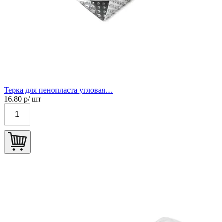
Терка для пенопласта угловая…
16.80
р/ шт