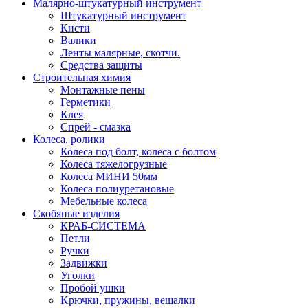
Малярно-штукатурный инструмент
Штукатурный инструмент
Кисти
Валики
Ленты малярные, скотчи.
Средства защиты
Строительная химия
Монтажные пены
Герметики
Клея
Спрей - смазка
Колеса, ролики
Колеса под болт, колеса с болтом
Колеса тяжелогрузные
Колеса МИНИ 50мм
Колеса полиуретановые
Мебельные колеса
Скобяные изделия
КРАБ-СИСТЕМА
Петли
Ручки
Задвижки
Уголки
Пробой ушки
Kрючки, пружины, вешалки