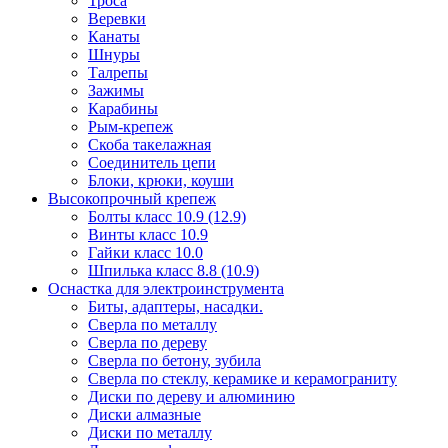
Троса
Веревки
Канаты
Шнуры
Талрепы
Зажимы
Карабины
Рым-крепеж
Скоба такелажная
Соединитель цепи
Блоки, крюки, коуши
Высокопрочный крепеж
Болты класс 10.9 (12.9)
Винты класс 10.9
Гайки класс 10.0
Шпилька класс 8.8 (10.9)
Оснастка для электроинструмента
Биты, адаптеры, насадки.
Сверла по металлу
Сверла по дереву
Сверла по бетону, зубила
Сверла по стеклу, керамике и керамограниту
Диски по дереву и алюминию
Диски алмазные
Диски по металлу