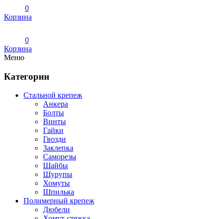
0
Корзина
0
Корзина
Меню
Категории
Стальной крепеж
Анкера
Болты
Винты
Гайки
Гвозди
Заклепка
Саморезы
Шайбы
Шурупы
Хомуты
Шпилька
Полимерный крепеж
Дюбели
Хомут-стяжка