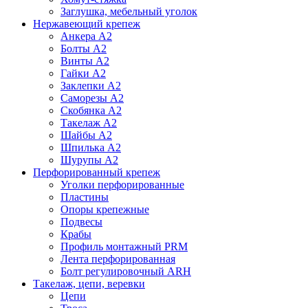
Заглушка, мебельный уголок
Нержавеющий крепеж
Анкера А2
Болты А2
Винты А2
Гайки А2
Заклепки А2
Саморезы А2
Скобянка А2
Такелаж А2
Шайбы А2
Шпилька А2
Шурупы А2
Перфорированный крепеж
Уголки перфорированные
Пластины
Опоры крепежные
Подвесы
Крабы
Профиль монтажный PRM
Лента перфорированная
Болт регулировочный ARH
Такелаж, цепи, веревки
Цепи