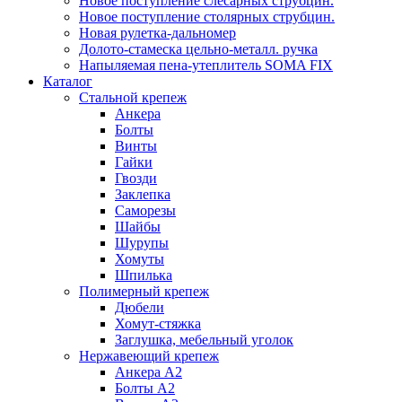
Новое поступление слесарных струбцин.
Новое поступление столярных струбцин.
Новая рулетка-дальномер
Долото-стамеска цельно-металл. ручка
Напыляемая пена-утеплитель SOMA FIX
Каталог
Стальной крепеж
Анкера
Болты
Винты
Гайки
Гвозди
Заклепка
Саморезы
Шайбы
Шурупы
Хомуты
Шпилька
Полимерный крепеж
Дюбели
Хомут-стяжка
Заглушка, мебельный уголок
Нержавеющий крепеж
Анкера А2
Болты А2