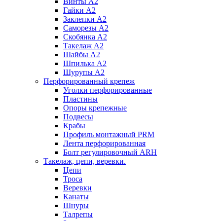
Винты А2
Гайки А2
Заклепки А2
Саморезы А2
Скобянка А2
Такелаж А2
Шайбы А2
Шпилька А2
Шурупы А2
Перфорированный крепеж
Уголки перфорированные
Пластины
Опоры крепежные
Подвесы
Крабы
Профиль монтажный PRM
Лента перфорированная
Болт регулировочный ARH
Такелаж, цепи, веревки.
Цепи
Троса
Веревки
Канаты
Шнуры
Талрепы