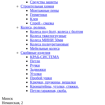
Средства защиты
Строительная химия
Монтажные пены
Герметики
Клея
Спрей - смазка
Колеса, ролики.
Колеса под болт, колеса с болтом
Колеса тяжелогрузные
Колеса МИНИ 50мм
Колеса полиуретановые
Мебельные колеса
Скобяные изделия
КРАБ-СИСТЕМА
Петли
Ручки
Задвижки
Уголки
Пробой ушки
Kрючки, пружины, вешалки
Кронштейны, уголки, стяжки.
Петля гаражная, скоба.
Минск
Неманская, 2