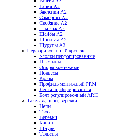
Винты А2
Гайки А2
Заклепки А2
Саморезы А2
Скобянка А2
Такелаж А2
Шайбы А2
Шпилька А2
Шурупы А2
Перфорированный крепеж
Уголки перфорированные
Пластины
Опоры крепежные
Подвесы
Крабы
Профиль монтажный PRM
Лента перфорированная
Болт регулировочный ARH
Такелаж, цепи, веревки.
Цепи
Троса
Веревки
Канаты
Шнуры
Талрепы