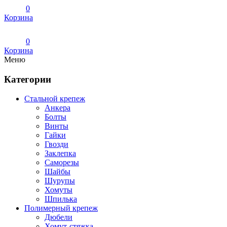
0
Корзина
0
Корзина
Меню
Категории
Стальной крепеж
Анкера
Болты
Винты
Гайки
Гвозди
Заклепка
Саморезы
Шайбы
Шурупы
Хомуты
Шпилька
Полимерный крепеж
Дюбели
Хомут-стяжка