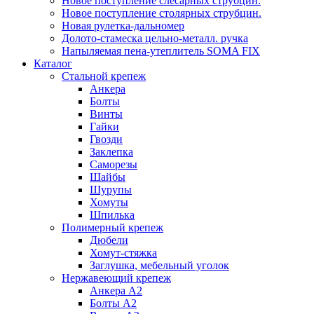
Новое поступление слесарных струбцин.
Новое поступление столярных струбцин.
Новая рулетка-дальномер
Долото-стамеска цельно-металл. ручка
Напыляемая пена-утеплитель SOMA FIX
Каталог
Стальной крепеж
Анкера
Болты
Винты
Гайки
Гвозди
Заклепка
Саморезы
Шайбы
Шурупы
Хомуты
Шпилька
Полимерный крепеж
Дюбели
Хомут-стяжка
Заглушка, мебельный уголок
Нержавеющий крепеж
Анкера А2
Болты А2