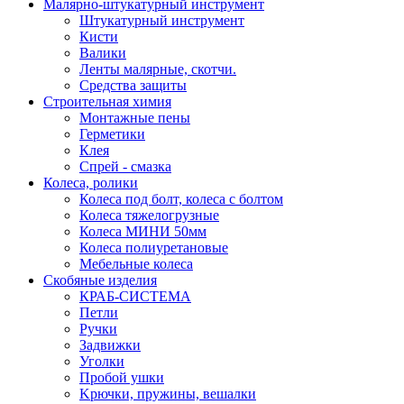
Малярно-штукатурный инструмент
Штукатурный инструмент
Кисти
Валики
Ленты малярные, скотчи.
Средства защиты
Строительная химия
Монтажные пены
Герметики
Клея
Спрей - смазка
Колеса, ролики
Колеса под болт, колеса с болтом
Колеса тяжелогрузные
Колеса МИНИ 50мм
Колеса полиуретановые
Мебельные колеса
Скобяные изделия
КРАБ-СИСТЕМА
Петли
Ручки
Задвижки
Уголки
Пробой ушки
Kрючки, пружины, вешалки