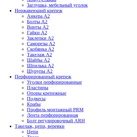
Заглушка, мебельный уголок
Нержавеющий крепеж
Анкера А2
Болты А2
Винты А2
Гайки А2
Заклепки А2
Саморезы А2
Скобянка А2
Такелаж А2
Шайбы А2
Шпилька А2
Шурупы А2
Перфорированный крепеж
Уголки перфорированные
Пластины
Опоры крепежные
Подвесы
Крабы
Профиль монтажный PRM
Лента перфорированная
Болт регулировочный ARH
Такелаж, цепи, веревки
Цепи