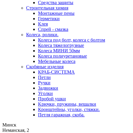
Средства защиты
Строительная химия
Монтажные пены
Герметики
Клея
Спрей - смазка
Колеса, ролики.
Колеса под болт, колеса с болтом
Колеса тяжелогрузные
Колеса МИНИ 50мм
Колеса полиуретановые
Мебельные колеса
Скобяные изделия
КРАБ-СИСТЕМА
Петли
Ручки
Задвижки
Уголки
Пробой ушки
Kрючки, пружины, вешалки
Кронштейны, уголки, стяжки.
Петля гаражная, скоба.
Минск
Неманская, 2