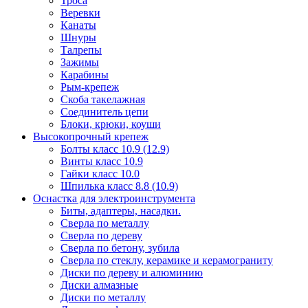
Троса
Веревки
Канаты
Шнуры
Талрепы
Зажимы
Карабины
Рым-крепеж
Скоба такелажная
Соединитель цепи
Блоки, крюки, коуши
Высокопрочный крепеж
Болты класс 10.9 (12.9)
Винты класс 10.9
Гайки класс 10.0
Шпилька класс 8.8 (10.9)
Оснастка для электроинструмента
Биты, адаптеры, насадки.
Сверла по металлу
Сверла по дереву
Сверла по бетону, зубила
Сверла по стеклу, керамике и керамограниту
Диски по дереву и алюминию
Диски алмазные
Диски по металлу