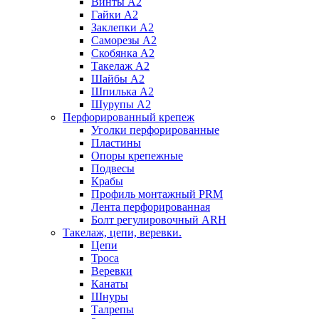
Винты А2
Гайки А2
Заклепки А2
Саморезы А2
Скобянка А2
Такелаж А2
Шайбы А2
Шпилька А2
Шурупы А2
Перфорированный крепеж
Уголки перфорированные
Пластины
Опоры крепежные
Подвесы
Крабы
Профиль монтажный PRM
Лента перфорированная
Болт регулировочный ARH
Такелаж, цепи, веревки.
Цепи
Троса
Веревки
Канаты
Шнуры
Талрепы