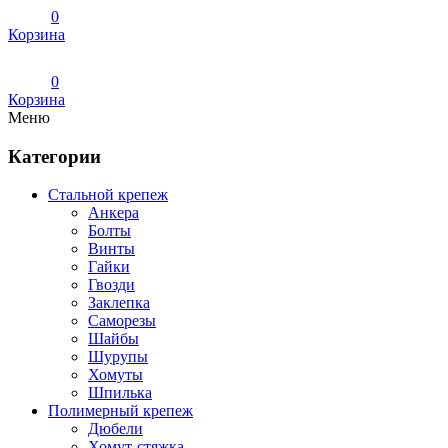
0
Корзина
0
Корзина
Меню
Категории
Стальной крепеж
Анкера
Болты
Винты
Гайки
Гвозди
Заклепка
Саморезы
Шайбы
Шурупы
Хомуты
Шпилька
Полимерный крепеж
Дюбели
Хомут-стяжка