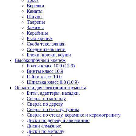
Троса
Веревки
Канаты
Шнуры
Талрепы
Зажимы
Карабины
Рым-крепеж
Скоба такелажная
Соединитель цепи
Блоки, крюки, коуши
Высокопрочный крепеж
Болты класс 10.9 (12.9)
Винты класс 10.9
Гайки класс 10.0
Шпилька класс 8.8 (10.9)
Оснастка для электроинструмента
Биты, адаптеры, насадки.
Сверла по металлу
Сверла по дереву
Сверла по бетону, зубила
Сверла по стеклу, керамике и керамограниту
Диски по дереву и алюминию
Диски алмазные
Диски по металлу