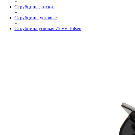
»
Cтрубцины, тиски.
»
Струбцины угловые
»
Струбцина угловая 75 мм Tolsen