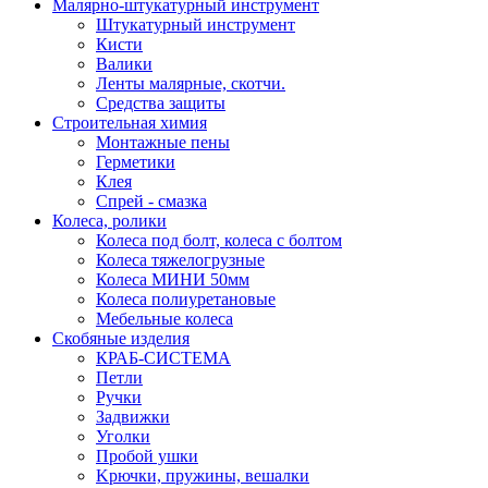
Малярно-штукатурный инструмент
Штукатурный инструмент
Кисти
Валики
Ленты малярные, скотчи.
Средства защиты
Строительная химия
Монтажные пены
Герметики
Клея
Спрей - смазка
Колеса, ролики
Колеса под болт, колеса с болтом
Колеса тяжелогрузные
Колеса МИНИ 50мм
Колеса полиуретановые
Мебельные колеса
Скобяные изделия
КРАБ-СИСТЕМА
Петли
Ручки
Задвижки
Уголки
Пробой ушки
Kрючки, пружины, вешалки