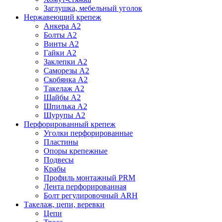
Заглушка, мебельный уголок
Нержавеющий крепеж
Анкера А2
Болты А2
Винты А2
Гайки А2
Заклепки А2
Саморезы А2
Скобянка А2
Такелаж А2
Шайбы А2
Шпилька А2
Шурупы А2
Перфорированный крепеж
Уголки перфорированные
Пластины
Опоры крепежные
Подвесы
Крабы
Профиль монтажный PRM
Лента перфорированная
Болт регулировочный ARH
Такелаж, цепи, веревки
Цепи