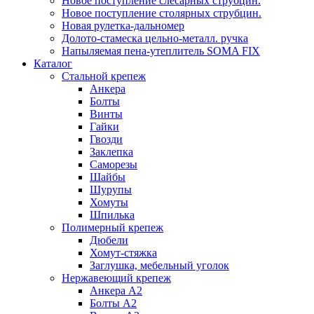
Новое поступление слесарных струбцин.
Новое поступление столярных струбцин.
Новая рулетка-дальномер
Долото-стамеска цельно-металл. ручка
Напыляемая пена-утеплитель SOMA FIX
Каталог
Стальной крепеж
Анкера
Болты
Винты
Гайки
Гвозди
Заклепка
Саморезы
Шайбы
Шурупы
Хомуты
Шпилька
Полимерный крепеж
Дюбели
Хомут-стяжка
Заглушка, мебельный уголок
Нержавеющий крепеж
Анкера А2
Болты А2