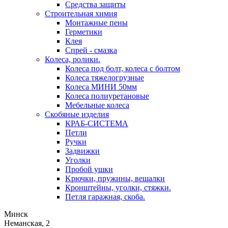
Средства защиты
Строительная химия
Монтажные пены
Герметики
Клея
Спрей - смазка
Колеса, ролики.
Колеса под болт, колеса с болтом
Колеса тяжелогрузные
Колеса МИНИ 50мм
Колеса полиуретановые
Мебельные колеса
Скобяные изделия
КРАБ-СИСТЕМА
Петли
Ручки
Задвижки
Уголки
Пробой ушки
Kрючки, пружины, вешалки
Кронштейны, уголки, стяжки.
Петля гаражная, скоба.
Минск
Неманская, 2