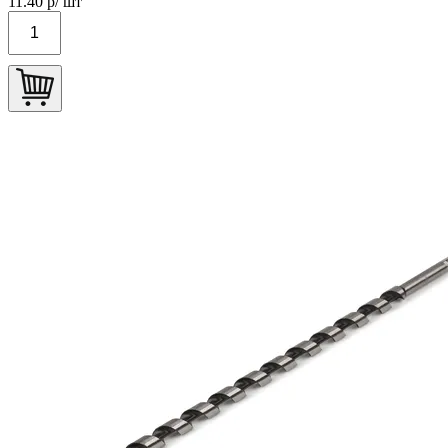
11.40
р/ шт