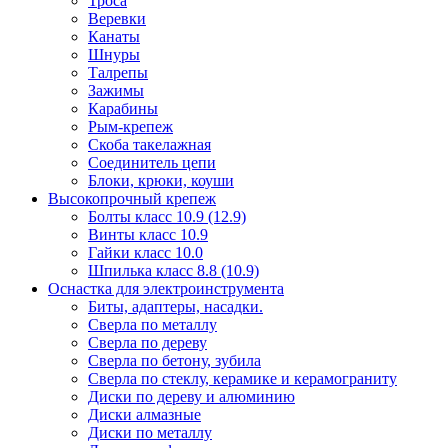
Троса
Веревки
Канаты
Шнуры
Талрепы
Зажимы
Карабины
Рым-крепеж
Скоба такелажная
Соединитель цепи
Блоки, крюки, коуши
Высокопрочный крепеж
Болты класс 10.9 (12.9)
Винты класс 10.9
Гайки класс 10.0
Шпилька класс 8.8 (10.9)
Оснастка для электроинструмента
Биты, адаптеры, насадки.
Сверла по металлу
Сверла по дереву
Сверла по бетону, зубила
Сверла по стеклу, керамике и керамограниту
Диски по дереву и алюминию
Диски алмазные
Диски по металлу