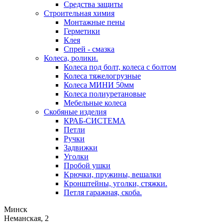
Средства защиты
Строительная химия
Монтажные пены
Герметики
Клея
Спрей - смазка
Колеса, ролики.
Колеса под болт, колеса с болтом
Колеса тяжелогрузные
Колеса МИНИ 50мм
Колеса полиуретановые
Мебельные колеса
Скобяные изделия
КРАБ-СИСТЕМА
Петли
Ручки
Задвижки
Уголки
Пробой ушки
Kрючки, пружины, вешалки
Кронштейны, уголки, стяжки.
Петля гаражная, скоба.
Минск
Неманская, 2