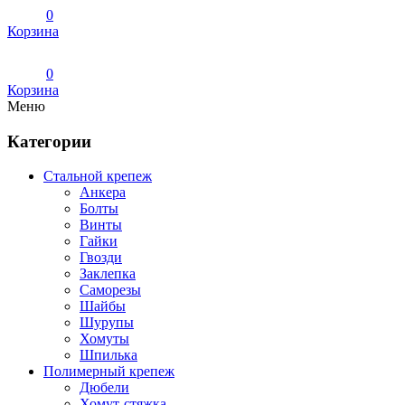
0
Корзина
0
Корзина
Меню
Категории
Стальной крепеж
Анкера
Болты
Винты
Гайки
Гвозди
Заклепка
Саморезы
Шайбы
Шурупы
Хомуты
Шпилька
Полимерный крепеж
Дюбели
Хомут-стяжка