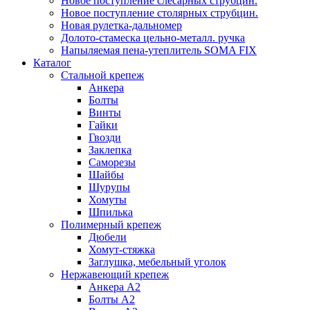
Новое поступление слесарных струбцин.
Новое поступление столярных струбцин.
Новая рулетка-дальномер
Долото-стамеска цельно-металл. ручка
Напыляемая пена-утеплитель SOMA FIX
Каталог
Стальной крепеж
Анкера
Болты
Винты
Гайки
Гвозди
Заклепка
Саморезы
Шайбы
Шурупы
Хомуты
Шпилька
Полимерный крепеж
Дюбели
Хомут-стяжка
Заглушка, мебельный уголок
Нержавеющий крепеж
Анкера А2
Болты А2