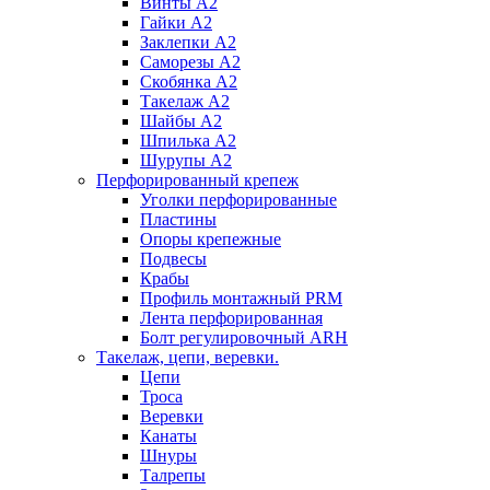
Винты А2
Гайки А2
Заклепки А2
Саморезы А2
Скобянка А2
Такелаж А2
Шайбы А2
Шпилька А2
Шурупы А2
Перфорированный крепеж
Уголки перфорированные
Пластины
Опоры крепежные
Подвесы
Крабы
Профиль монтажный PRM
Лента перфорированная
Болт регулировочный ARH
Такелаж, цепи, веревки.
Цепи
Троса
Веревки
Канаты
Шнуры
Талрепы