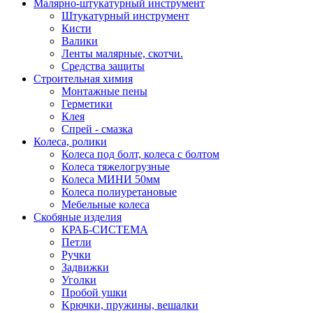
Малярно-штукатурный инструмент
Штукатурный инструмент
Кисти
Валики
Ленты малярные, скотчи.
Средства защиты
Строительная химия
Монтажные пены
Герметики
Клея
Спрей - смазка
Колеса, ролики
Колеса под болт, колеса с болтом
Колеса тяжелогрузные
Колеса МИНИ 50мм
Колеса полиуретановые
Мебельные колеса
Скобяные изделия
КРАБ-СИСТЕМА
Петли
Ручки
Задвижки
Уголки
Пробой ушки
Kрючки, пружины, вешалки