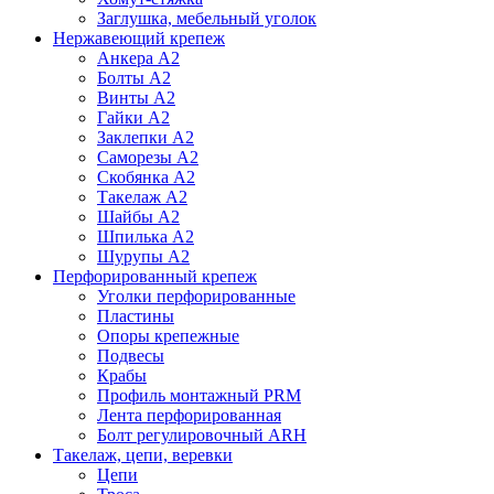
Заглушка, мебельный уголок
Нержавеющий крепеж
Анкера А2
Болты А2
Винты А2
Гайки А2
Заклепки А2
Саморезы А2
Скобянка А2
Такелаж А2
Шайбы А2
Шпилька А2
Шурупы А2
Перфорированный крепеж
Уголки перфорированные
Пластины
Опоры крепежные
Подвесы
Крабы
Профиль монтажный PRM
Лента перфорированная
Болт регулировочный ARH
Такелаж, цепи, веревки
Цепи