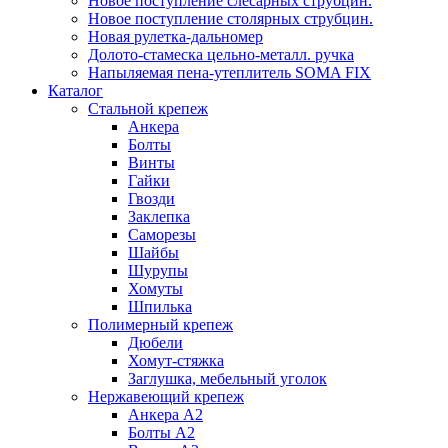
Новое поступление слесарных струбцин.
Новое поступление столярных струбцин.
Новая рулетка-дальномер
Долото-стамеска цельно-металл. ручка
Напыляемая пена-утеплитель SOMA FIX
Каталог
Стальной крепеж
Анкера
Болты
Винты
Гайки
Гвозди
Заклепка
Саморезы
Шайбы
Шурупы
Хомуты
Шпилька
Полимерный крепеж
Дюбели
Хомут-стяжка
Заглушка, мебельный уголок
Нержавеющий крепеж
Анкера А2
Болты А2