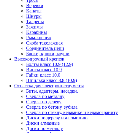
Троса
Веревки
Канаты
Шнуры
Талрепы
Зажимы
Карабины
Рым-крепеж
Скоба такелажная
Соединитель цепи
Блоки, крюки, коуши
Высокопрочный крепеж
Болты класс 10.9 (12.9)
Винты класс 10.9
Гайки класс 10.0
Шпилька класс 8.8 (10.9)
Оснастка для электроинструмента
Биты, адаптеры, насадки.
Сверла по металлу
Сверла по дереву
Сверла по бетону, зубила
Сверла по стеклу, керамике и керамограниту
Диски по дереву и алюминию
Диски алмазные
Диски по металлу