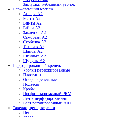
Заглушка, мебельный уголок
Нержавеющий крепеж
Анкера А2
Болты А2
Винты А2
Гайки А2
Заклепки А2
Саморезы А2
Скобянка А2
Такелаж А2
Шайбы А2
Шпилька А2
Шурупы А2
Перфорированный крепеж
Уголки перфорированные
Пластины
Опоры крепежные
Подвесы
Крабы
Профиль монтажный PRM
Лента перфорированная
Болт регулировочный ARH
Такелаж, цепи, веревки
Цепи