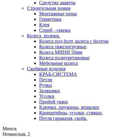
Средства защиты
Строительная химия
Монтажные пены
Герметики
Клея
Спрей - смазка
Колеса, ролики.
Колеса под болт, колеса с болтом
Колеса тяжелогрузные
Колеса МИНИ 50мм
Колеса полиуретановые
Мебельные колеса
Скобяные изделия
КРАБ-СИСТЕМА
Петли
Ручки
Задвижки
Уголки
Пробой ушки
Kрючки, пружины, вешалки
Кронштейны, уголки, стяжки.
Петля гаражная, скоба.
Минск
Неманская, 2