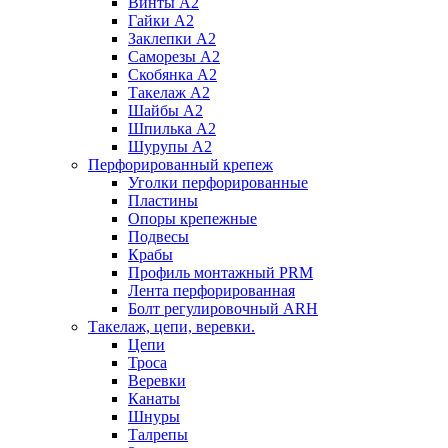
Винты А2
Гайки А2
Заклепки А2
Саморезы А2
Скобянка А2
Такелаж А2
Шайбы А2
Шпилька А2
Шурупы А2
Перфорированный крепеж
Уголки перфорированные
Пластины
Опоры крепежные
Подвесы
Крабы
Профиль монтажный PRM
Лента перфорированная
Болт регулировочный ARH
Такелаж, цепи, веревки.
Цепи
Троса
Веревки
Канаты
Шнуры
Талрепы