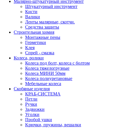
Малярно-штукатурный инструмент
Штукатурный инструмент
Кисти
Валики
Ленты малярные, скотчи.
Средства защиты
Строительная химия
Монтажные пены
Герметики
Клея
Спрей - смазка
Колеса, ролики
Колеса под болт, колеса с болтом
Колеса тяжелогрузные
Колеса МИНИ 50мм
Колеса полиуретановые
Мебельные колеса
Скобяные изделия
КРАБ-СИСТЕМА
Петли
Ручки
Задвижки
Уголки
Пробой ушки
Kрючки, пружины, вешалки