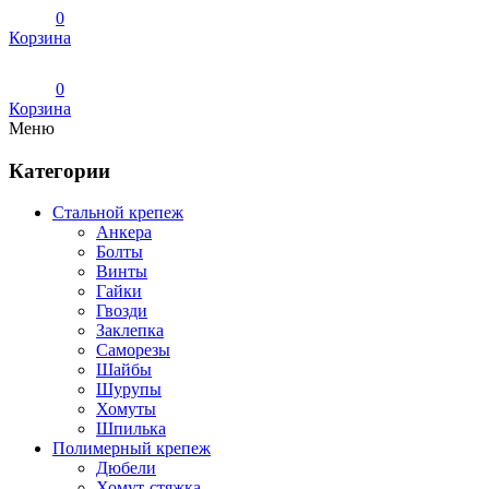
0
Корзина
0
Корзина
Меню
Категории
Стальной крепеж
Анкера
Болты
Винты
Гайки
Гвозди
Заклепка
Саморезы
Шайбы
Шурупы
Хомуты
Шпилька
Полимерный крепеж
Дюбели
Хомут-стяжка