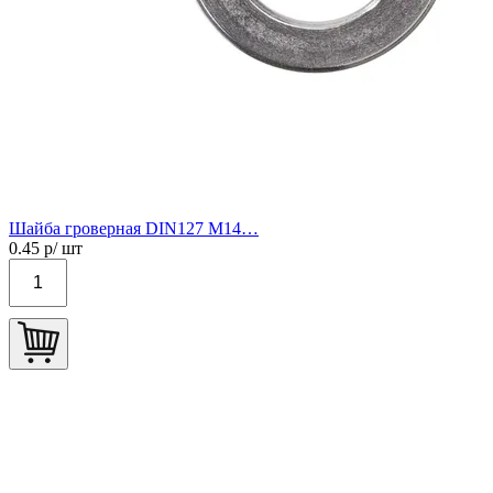
Шайба гроверная DIN127 М14…
0.45
р/ шт