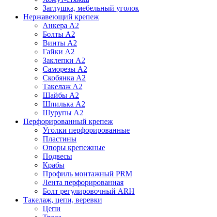
Заглушка, мебельный уголок
Нержавеющий крепеж
Анкера А2
Болты А2
Винты А2
Гайки А2
Заклепки А2
Саморезы А2
Скобянка А2
Такелаж А2
Шайбы А2
Шпилька А2
Шурупы А2
Перфорированный крепеж
Уголки перфорированные
Пластины
Опоры крепежные
Подвесы
Крабы
Профиль монтажный PRM
Лента перфорированная
Болт регулировочный ARH
Такелаж, цепи, веревки
Цепи