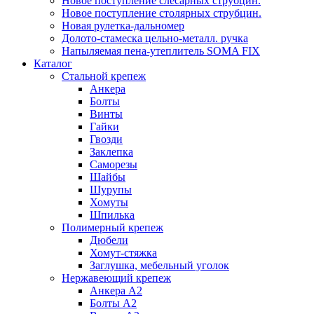
Новое поступление слесарных струбцин.
Новое поступление столярных струбцин.
Новая рулетка-дальномер
Долото-стамеска цельно-металл. ручка
Напыляемая пена-утеплитель SOMA FIX
Каталог
Стальной крепеж
Анкера
Болты
Винты
Гайки
Гвозди
Заклепка
Саморезы
Шайбы
Шурупы
Хомуты
Шпилька
Полимерный крепеж
Дюбели
Хомут-стяжка
Заглушка, мебельный уголок
Нержавеющий крепеж
Анкера А2
Болты А2