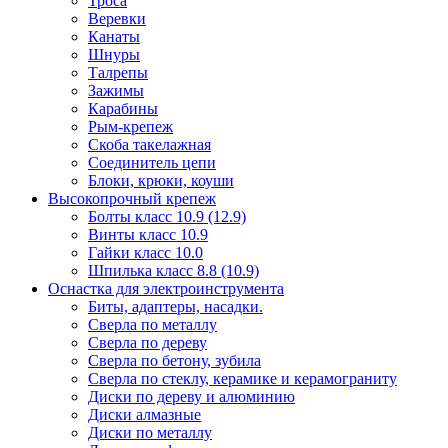
Троса
Веревки
Канаты
Шнуры
Талрепы
Зажимы
Карабины
Рым-крепеж
Скоба такелажная
Соединитель цепи
Блоки, крюки, коуши
Высокопрочный крепеж
Болты класс 10.9 (12.9)
Винты класс 10.9
Гайки класс 10.0
Шпилька класс 8.8 (10.9)
Оснастка для электроинструмента
Биты, адаптеры, насадки.
Сверла по металлу
Сверла по дереву
Сверла по бетону, зубила
Сверла по стеклу, керамике и керамограниту
Диски по дереву и алюминию
Диски алмазные
Диски по металлу