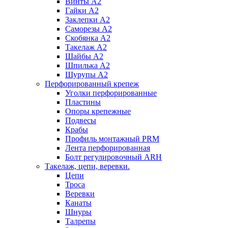
Винты А2
Гайки А2
Заклепки А2
Саморезы А2
Скобянка А2
Такелаж А2
Шайбы А2
Шпилька А2
Шурупы А2
Перфорированный крепеж
Уголки перфорированные
Пластины
Опоры крепежные
Подвесы
Крабы
Профиль монтажный PRM
Лента перфорированная
Болт регулировочный ARH
Такелаж, цепи, веревки.
Цепи
Троса
Веревки
Канаты
Шнуры
Талрепы