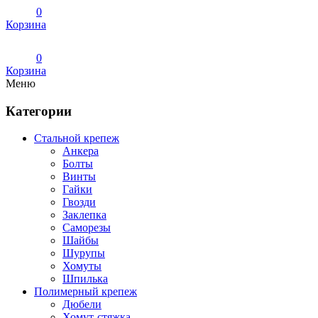
0
Корзина
0
Корзина
Меню
Категории
Стальной крепеж
Анкера
Болты
Винты
Гайки
Гвозди
Заклепка
Саморезы
Шайбы
Шурупы
Хомуты
Шпилька
Полимерный крепеж
Дюбели
Хомут-стяжка