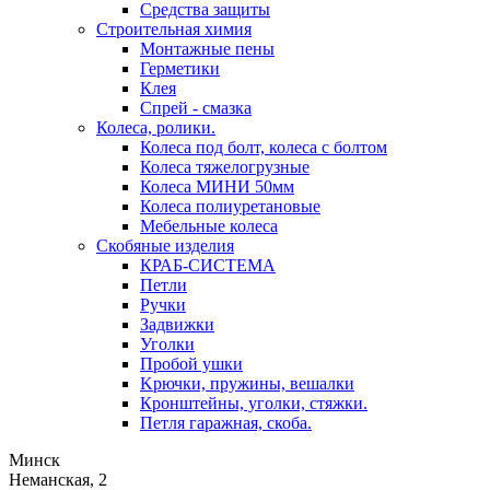
Средства защиты
Строительная химия
Монтажные пены
Герметики
Клея
Спрей - смазка
Колеса, ролики.
Колеса под болт, колеса с болтом
Колеса тяжелогрузные
Колеса МИНИ 50мм
Колеса полиуретановые
Мебельные колеса
Скобяные изделия
КРАБ-СИСТЕМА
Петли
Ручки
Задвижки
Уголки
Пробой ушки
Kрючки, пружины, вешалки
Кронштейны, уголки, стяжки.
Петля гаражная, скоба.
Минск
Неманская, 2