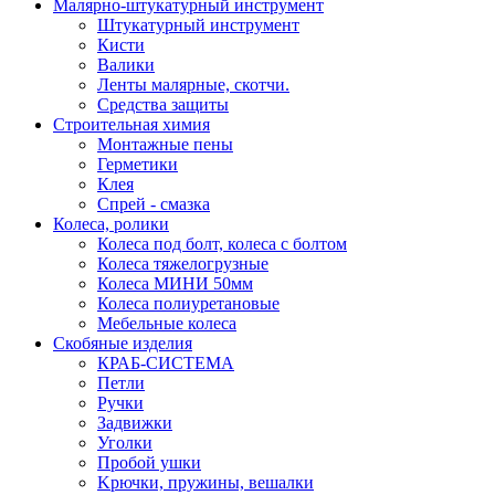
Малярно-штукатурный инструмент
Штукатурный инструмент
Кисти
Валики
Ленты малярные, скотчи.
Средства защиты
Строительная химия
Монтажные пены
Герметики
Клея
Спрей - смазка
Колеса, ролики
Колеса под болт, колеса с болтом
Колеса тяжелогрузные
Колеса МИНИ 50мм
Колеса полиуретановые
Мебельные колеса
Скобяные изделия
КРАБ-СИСТЕМА
Петли
Ручки
Задвижки
Уголки
Пробой ушки
Kрючки, пружины, вешалки