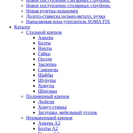
Новое поступление слесарных струбцин.
Новое поступление столярных струбцин.
Новая рулетка-дальномер
Долото-стамеска цельно-металл. ручка
Напыляемая пена-утеплитель SOMA FIX
Каталог
Стальной крепеж
Анкера
Болты
Винты
Гайки
Гвозди
Заклепка
Саморезы
Шайбы
Шурупы
Хомуты
Шпилька
Полимерный крепеж
Дюбели
Хомут-стяжка
Заглушка, мебельный уголок
Нержавеющий крепеж
Анкера А2
Болты А2