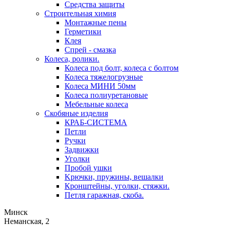
Средства защиты
Строительная химия
Монтажные пены
Герметики
Клея
Спрей - смазка
Колеса, ролики.
Колеса под болт, колеса с болтом
Колеса тяжелогрузные
Колеса МИНИ 50мм
Колеса полиуретановые
Мебельные колеса
Скобяные изделия
КРАБ-СИСТЕМА
Петли
Ручки
Задвижки
Уголки
Пробой ушки
Kрючки, пружины, вешалки
Кронштейны, уголки, стяжки.
Петля гаражная, скоба.
Минск
Неманская, 2