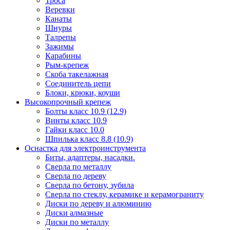
Троса
Веревки
Канаты
Шнуры
Талрепы
Зажимы
Карабины
Рым-крепеж
Скоба такелажная
Соединитель цепи
Блоки, крюки, коуши
Высокопрочный крепеж
Болты класс 10.9 (12.9)
Винты класс 10.9
Гайки класс 10.0
Шпилька класс 8.8 (10.9)
Оснастка для электроинструмента
Биты, адаптеры, насадки.
Сверла по металлу
Сверла по дереву
Сверла по бетону, зубила
Сверла по стеклу, керамике и керамограниту
Диски по дереву и алюминию
Диски алмазные
Диски по металлу