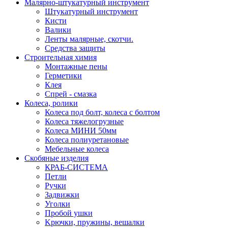
Малярно-штукатурный инструмент
Штукатурный инструмент
Кисти
Валики
Ленты малярные, скотчи.
Средства защиты
Строительная химия
Монтажные пены
Герметики
Клея
Спрей - смазка
Колеса, ролики
Колеса под болт, колеса с болтом
Колеса тяжелогрузные
Колеса МИНИ 50мм
Колеса полиуретановые
Мебельные колеса
Скобяные изделия
КРАБ-СИСТЕМА
Петли
Ручки
Задвижки
Уголки
Пробой ушки
Kрючки, пружины, вешалки