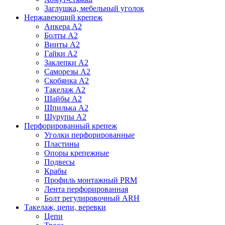
Заглушка, мебельный уголок
Нержавеющий крепеж
Анкера А2
Болты А2
Винты А2
Гайки А2
Заклепки А2
Саморезы А2
Скобянка А2
Такелаж А2
Шайбы А2
Шпилька А2
Шурупы А2
Перфорированный крепеж
Уголки перфорированные
Пластины
Опоры крепежные
Подвесы
Крабы
Профиль монтажный PRM
Лента перфорированная
Болт регулировочный ARH
Такелаж, цепи, веревки
Цепи