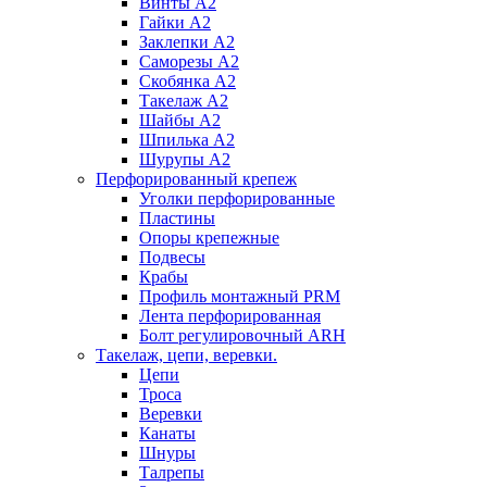
Винты А2
Гайки А2
Заклепки А2
Саморезы А2
Скобянка А2
Такелаж А2
Шайбы А2
Шпилька А2
Шурупы А2
Перфорированный крепеж
Уголки перфорированные
Пластины
Опоры крепежные
Подвесы
Крабы
Профиль монтажный PRM
Лента перфорированная
Болт регулировочный ARH
Такелаж, цепи, веревки.
Цепи
Троса
Веревки
Канаты
Шнуры
Талрепы