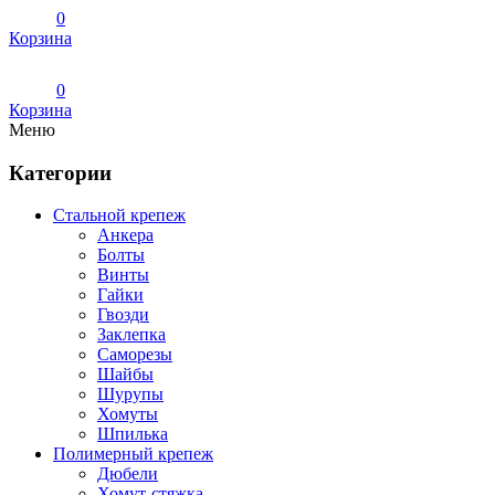
0
Корзина
0
Корзина
Меню
Категории
Стальной крепеж
Анкера
Болты
Винты
Гайки
Гвозди
Заклепка
Саморезы
Шайбы
Шурупы
Хомуты
Шпилька
Полимерный крепеж
Дюбели
Хомут-стяжка