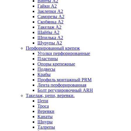
Винты А2
Гайки А2
Заклепки А2
Саморезы А2
Скобянка А2
Такелаж А2
Шайбы А2
Шпилька А2
Шурупы А2
Перфорированный крепеж
Уголки перфорированные
Пластины
Опоры крепежные
Подвесы
Крабы
Профиль монтажный PRM
Лента перфорированная
Болт регулировочный ARH
Такелаж, цепи, веревки.
Цепи
Троса
Веревки
Канаты
Шнуры
Талрепы