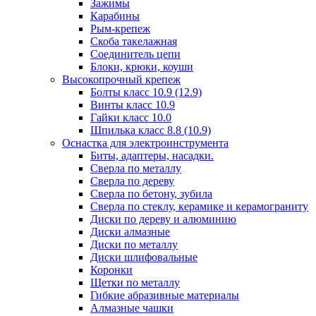
Зажимы
Карабины
Рым-крепеж
Скоба такелажная
Соединитель цепи
Блоки, крюки, коуши
Высокопрочный крепеж
Болты класс 10.9 (12.9)
Винты класс 10.9
Гайки класс 10.0
Шпилька класс 8.8 (10.9)
Оснастка для электроинструмента
Биты, адаптеры, насадки.
Сверла по металлу
Сверла по дереву
Сверла по бетону, зубила
Сверла по стеклу, керамике и керамограниту
Диски по дереву и алюминию
Диски алмазные
Диски по металлу
Диски шлифовальные
Коронки
Щетки по металлу
Гибкие абразивные материалы
Алмазные чашки