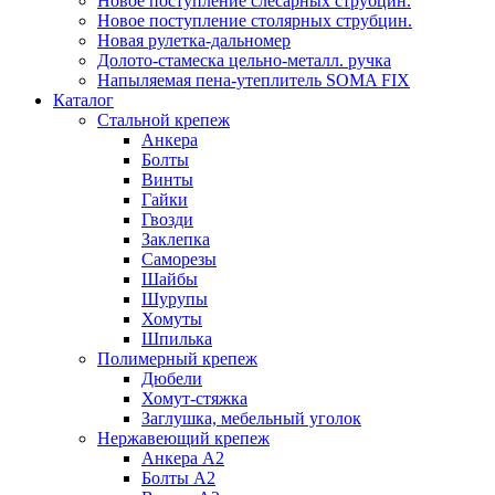
Новое поступление слесарных струбцин.
Новое поступление столярных струбцин.
Новая рулетка-дальномер
Долото-стамеска цельно-металл. ручка
Напыляемая пена-утеплитель SOMA FIX
Каталог
Стальной крепеж
Анкера
Болты
Винты
Гайки
Гвозди
Заклепка
Саморезы
Шайбы
Шурупы
Хомуты
Шпилька
Полимерный крепеж
Дюбели
Хомут-стяжка
Заглушка, мебельный уголок
Нержавеющий крепеж
Анкера А2
Болты А2