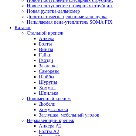
Новое поступление слесарных струбцин.
Новое поступление столярных струбцин.
Новая рулетка-дальномер
Долото-стамеска цельно-металл. ручка
Напыляемая пена-утеплитель SOMA FIX
Каталог
Стальной крепеж
Анкера
Болты
Винты
Гайки
Гвозди
Заклепка
Саморезы
Шайбы
Шурупы
Хомуты
Шпилька
Полимерный крепеж
Дюбели
Хомут-стяжка
Заглушка, мебельный уголок
Нержавеющий крепеж
Анкера А2
Болты А2