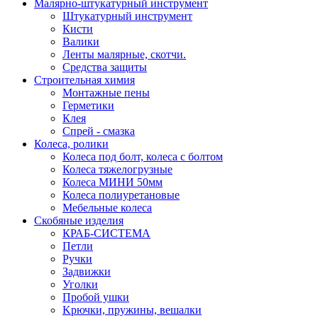
Малярно-штукатурный инструмент
Штукатурный инструмент
Кисти
Валики
Ленты малярные, скотчи.
Средства защиты
Строительная химия
Монтажные пены
Герметики
Клея
Спрей - смазка
Колеса, ролики
Колеса под болт, колеса с болтом
Колеса тяжелогрузные
Колеса МИНИ 50мм
Колеса полиуретановые
Мебельные колеса
Скобяные изделия
КРАБ-СИСТЕМА
Петли
Ручки
Задвижки
Уголки
Пробой ушки
Kрючки, пружины, вешалки