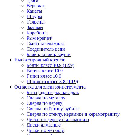
Троса
Веревки
Канаты
Шнуры
Талрепы
Зажимы
Карабины
Рым-крепеж
Скоба такелажная
Соединитель цепи
Блоки, крюки, коуши
Высокопрочный крепеж
Болты класс 10.9 (12.9)
Винты класс 10.9
Гайки класс 10.0
Шпилька класс 8.8 (10.9)
Оснастка для электроинструмента
Биты, адаптеры, насадки.
Сверла по металлу
Сверла по дереву
Сверла по бетону, зубила
Сверла по стеклу, керамике и керамограниту
Диски по дереву и алюминию
Диски алмазные
Диски по металлу