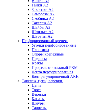
Винты А2
Гайки А2
Заклепки А2
Саморезы А2
Скобянка А2
Такелаж А2
Шайбы А2
Шпилька А2
Шурупы А2
Перфорированный крепеж
Уголки перфорированные
Пластины
Опоры крепежные
Подвесы
Крабы
Профиль монтажный PRM
Лента перфорированная
Болт регулировочный ARH
Такелаж, цепи, веревки.
Цепи
Троса
Веревки
Канаты
Шнуры
Талрепы