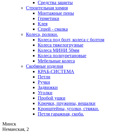
Средства защиты
Строительная химия
Монтажные пены
Герметики
Клея
Спрей - смазка
Колеса, ролики.
Колеса под болт, колеса с болтом
Колеса тяжелогрузные
Колеса МИНИ 50мм
Колеса полиуретановые
Мебельные колеса
Скобяные изделия
КРАБ-СИСТЕМА
Петли
Ручки
Задвижки
Уголки
Пробой ушки
Kрючки, пружины, вешалки
Кронштейны, уголки, стяжки.
Петля гаражная, скоба.
Минск
Неманская, 2