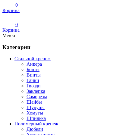
0
Корзина
0
Корзина
Меню
Категории
Стальной крепеж
Анкера
Болты
Винты
Гайки
Гвозди
Заклепка
Саморезы
Шайбы
Шурупы
Хомуты
Шпилька
Полимерный крепеж
Дюбели
Хомут-стяжка