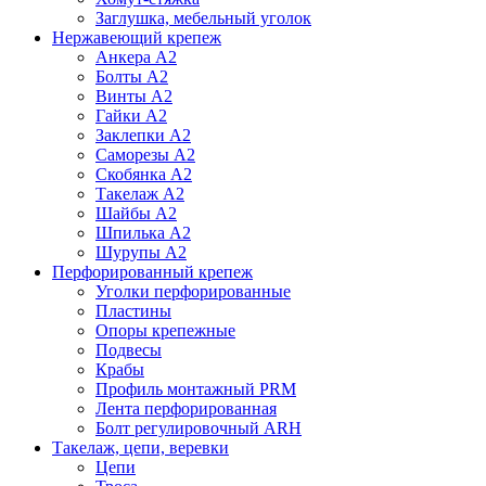
Заглушка, мебельный уголок
Нержавеющий крепеж
Анкера А2
Болты А2
Винты А2
Гайки А2
Заклепки А2
Саморезы А2
Скобянка А2
Такелаж А2
Шайбы А2
Шпилька А2
Шурупы А2
Перфорированный крепеж
Уголки перфорированные
Пластины
Опоры крепежные
Подвесы
Крабы
Профиль монтажный PRM
Лента перфорированная
Болт регулировочный ARH
Такелаж, цепи, веревки
Цепи