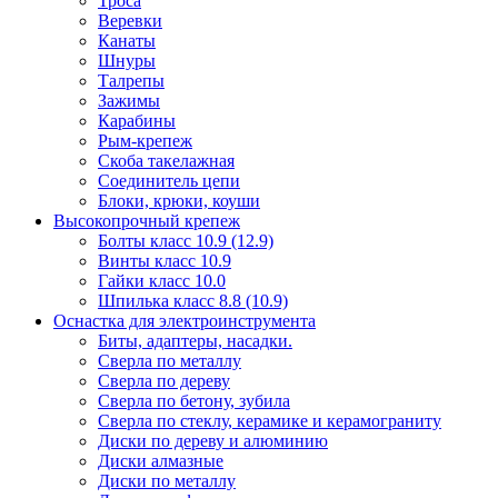
Троса
Веревки
Канаты
Шнуры
Талрепы
Зажимы
Карабины
Рым-крепеж
Скоба такелажная
Соединитель цепи
Блоки, крюки, коуши
Высокопрочный крепеж
Болты класс 10.9 (12.9)
Винты класс 10.9
Гайки класс 10.0
Шпилька класс 8.8 (10.9)
Оснастка для электроинструмента
Биты, адаптеры, насадки.
Сверла по металлу
Сверла по дереву
Сверла по бетону, зубила
Сверла по стеклу, керамике и керамограниту
Диски по дереву и алюминию
Диски алмазные
Диски по металлу