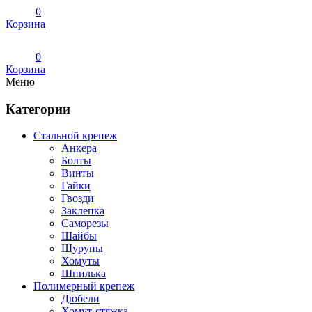
0
Корзина
0
Корзина
Меню
Категории
Стальной крепеж
Анкера
Болты
Винты
Гайки
Гвозди
Заклепка
Саморезы
Шайбы
Шурупы
Хомуты
Шпилька
Полимерный крепеж
Дюбели
Хомут-стяжка