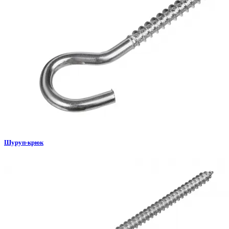
Шуруп-крюк