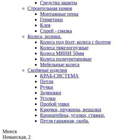
Средства защиты
Строительная химия
Монтажные пены
Герметики
Клея
Спрей - смазка
Колеса, ролики.
Колеса под болт, колеса с болтом
Колеса тяжелогрузные
Колеса МИНИ 50мм
Колеса полиуретановые
Мебельные колеса
Скобяные изделия
КРАБ-СИСТЕМА
Петли
Ручки
Задвижки
Уголки
Пробой ушки
Kрючки, пружины, вешалки
Кронштейны, уголки, стяжки.
Петля гаражная, скоба.
Минск
Неманская, 2