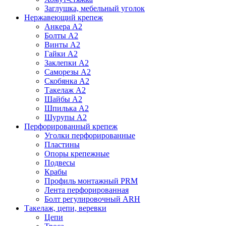
Заглушка, мебельный уголок
Нержавеющий крепеж
Анкера А2
Болты А2
Винты А2
Гайки А2
Заклепки А2
Саморезы А2
Скобянка А2
Такелаж А2
Шайбы А2
Шпилька А2
Шурупы А2
Перфорированный крепеж
Уголки перфорированные
Пластины
Опоры крепежные
Подвесы
Крабы
Профиль монтажный PRM
Лента перфорированная
Болт регулировочный ARH
Такелаж, цепи, веревки
Цепи