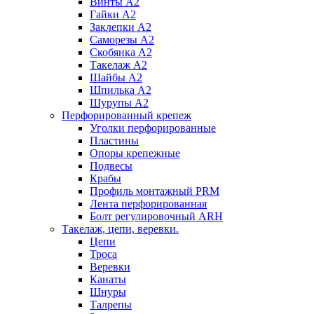
Винты А2
Гайки А2
Заклепки А2
Саморезы А2
Скобянка А2
Такелаж А2
Шайбы А2
Шпилька А2
Шурупы А2
Перфорированный крепеж
Уголки перфорированные
Пластины
Опоры крепежные
Подвесы
Крабы
Профиль монтажный PRM
Лента перфорированная
Болт регулировочный ARH
Такелаж, цепи, веревки.
Цепи
Троса
Веревки
Канаты
Шнуры
Талрепы