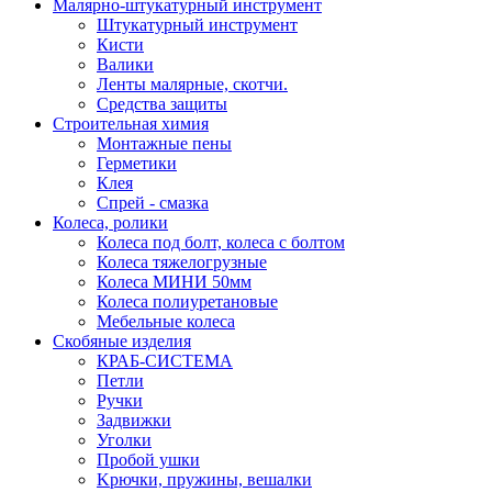
Малярно-штукатурный инструмент
Штукатурный инструмент
Кисти
Валики
Ленты малярные, скотчи.
Средства защиты
Строительная химия
Монтажные пены
Герметики
Клея
Спрей - смазка
Колеса, ролики
Колеса под болт, колеса с болтом
Колеса тяжелогрузные
Колеса МИНИ 50мм
Колеса полиуретановые
Мебельные колеса
Скобяные изделия
КРАБ-СИСТЕМА
Петли
Ручки
Задвижки
Уголки
Пробой ушки
Kрючки, пружины, вешалки