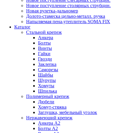
Новое поступление слесарных струбцин.
Новое поступление столярных струбцин.
Новая рулетка-дальномер
Долото-стамеска цельно-металл. ручка
Напыляемая пена-утеплитель SOMA FIX
Каталог
Стальной крепеж
Анкера
Болты
Винты
Гайки
Гвозди
Заклепка
Саморезы
Шайбы
Шурупы
Хомуты
Шпилька
Полимерный крепеж
Дюбели
Хомут-стяжка
Заглушка, мебельный уголок
Нержавеющий крепеж
Анкера А2
Болты А2